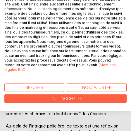
site web. Certains d'entre eux sont essentiels et techniquement
nécessaires. Nous utilisons également des méthodes d'analyse (par
exemple des cookies ou des empreintes digitales, ainsi que le suivi
côté serveur) pour mesurer la fréquence des visites sur notre site et la
manière dont il est utilisé. Nous utilisons des technologies de suivi à
des fins de marketing et recourons à cet effet au suivi côté serveur
DESCRIPTION
ainsi qu'à des fournisseurs tiers, ce qui permet d'utiliser des cookies,
des empreintes digitales, des pixels de suivi et des adresses IP sur
tous les appareils. Nous intégrons également sur notre site des
Un séminaire oecuménique secret qui regroupe de hautes
contenus tiers provenant d'autres fournisseurs (plateformes vidéo).
Nous n'avons aucune influence sur le traitement ultérieur des données
personnalités spirituelles dans une île grecque des
et sur un éventuel tracking par le fournisseur tiers. Par votre réglage,
Cyclades. Le secrétaire particulier d'un des participants qui
vous acceptez les processus décrits ci-dessus. Vous pouvez
disparaît dans des circonstances mystérieuses.
révoquer votre consentement avec effet pour l'avenir. (
Mentions
légales BoD
)
Georgios, commissaire dans la police judiciaire d'Athènes,
est dépêché sur l'île de Sifnos pour éclaircir cette affaire
REFUSER
NON, AJUSTER
sensible.
TOUT ACCEPTER
Une enquête au cours de laquelle il va retrouver son passé
sur cette île qu'il aime profondément pour en avoir souvent
arpenté les chemins, et dont il connaît les épiciers.
Au-delà de l'intrigue policière, ce texte est une réflexion