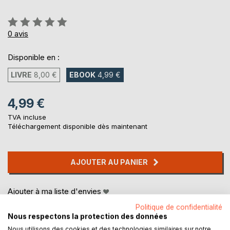
Évaluation:
0%
0
avis
Disponible en :
LIVRE
8,00 €
EBOOK
4,99 €
4,99 €
TVA incluse
Téléchargement disponible dès maintenant
AJOUTER AU PANIER
Ajouter à ma liste d'envies
Laisser un avis
Politique de confidentialité
Nous respectons la protection des données
Nous utilisons des cookies et des technologies similaires sur notre