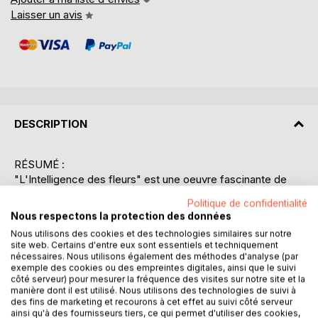
Laisser un avis
DESCRIPTION
RÉSUMÉ :
"L'Intelligence des fleurs" est une oeuvre fascinante de
Maurice Maeterlinck, où l'auteur explore la vie cachée et
Politique de confidentialité
les mystères des plantes. Dans ce livre, Maeterlinck se
Nous respectons la protection des données
penche sur la manière dont les fleurs et les plantes
Nous utilisons des cookies et des technologies similaires sur notre
manifestent une forme d'intelligence, défiant ainsi la
site web. Certains d'entre eux sont essentiels et techniquement
perception commune de leur passivité. En observant la
nécessaires. Nous utilisons également des méthodes d'analyse (par
nature avec une attention quasi-scientifique, il souligne la
exemple des cookies ou des empreintes digitales, ainsi que le suivi
côté serveur) pour mesurer la fréquence des visites sur notre site et la
complexité des mécanismes de survie et de reproduction
manière dont il est utilisé. Nous utilisons des technologies de suivi à
des plantes, révélant un monde végétal dynamique et
des fins de marketing et recourons à cet effet au suivi côté serveur
ingénieux. À travers ses réflexions, Maeterlinck invite les
ainsi qu'à des fournisseurs tiers, ce qui permet d'utiliser des cookies,