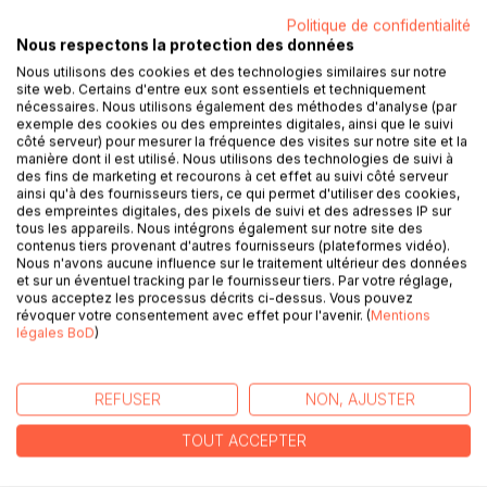
Politique de confidentialité
DESCRIPTION
Nous respectons la protection des données
Nous utilisons des cookies et des technologies similaires sur notre
site web. Certains d'entre eux sont essentiels et techniquement
Au premier coup d'œil :
nécessaires. Nous utilisons également des méthodes d'analyse (par
Vous mangez trop! Perdez du poids et faites du sport!
exemple des cookies ou des empreintes digitales, ainsi que le suivi
Petra a dû endurer toute sa vie ces phrases dites par les
côté serveur) pour mesurer la fréquence des visites sur notre site et la
médecins et par son entourage. Toutefois, ce n´est pas si
manière dont il est utilisé. Nous utilisons des technologies de suivi à
des fins de marketing et recourons à cet effet au suivi côté serveur
simple pour une femme touchée par le lipœdème, celles-ci
ainsi qu'à des fournisseurs tiers, ce qui permet d'utiliser des cookies,
sont méprisées, humiliées et offensées face à une maladie
des empreintes digitales, des pixels de suivi et des adresses IP sur
qui est encore très peu connue aujourd´hui .
tous les appareils. Nous intégrons également sur notre site des
contenus tiers provenant d'autres fournisseurs (plateformes vidéo).
Lipœdème - aimer, vivre, pleurer, est un récit poignant où
Nous n'avons aucune influence sur le traitement ultérieur des données
Petra Jahrend y livre les affres de la maladie qu´elle subit
et sur un éventuel tracking par le fournisseur tiers. Par votre réglage,
tout au long de ses 40 dernières années. L'auteure
vous acceptez les processus décrits ci-dessus. Vous pouvez
révoquer votre consentement avec effet pour l'avenir. (
Mentions
explique de façon remarquable et bouleversante les
légales BoD
)
douleurs occasionnées par le lipœdème, mais aussi les
difficultés du quotidien avec la maladie. Mais, malgré tout,
comment elle garde sa joie de vivre.
REFUSER
NON, AJUSTER
Dans ce livre, des thérapeutes et des médecins informent
sur la maladie du lipœdème et sur les méthodes de
TOUT ACCEPTER
traitement possibles.