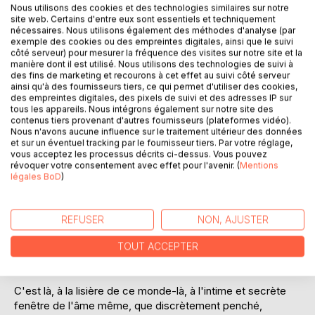
Nous utilisons des cookies et des technologies similaires sur notre
site web. Certains d'entre eux sont essentiels et techniquement
nécessaires. Nous utilisons également des méthodes d'analyse (par
exemple des cookies ou des empreintes digitales, ainsi que le suivi
côté serveur) pour mesurer la fréquence des visites sur notre site et la
DESCRIPTION
manière dont il est utilisé. Nous utilisons des technologies de suivi à
des fins de marketing et recourons à cet effet au suivi côté serveur
ainsi qu'à des fournisseurs tiers, ce qui permet d'utiliser des cookies,
des empreintes digitales, des pixels de suivi et des adresses IP sur
Qui est-il, cet homme : celui qui, juste là, à portée de la
tous les appareils. Nous intégrons également sur notre site des
main, se tient à la lisière d'un monde dont encore on ne sait
contenus tiers provenant d'autres fournisseurs (plateformes vidéo).
rien de plus que l'idée qu'on en a ?
Nous n'avons aucune influence sur le traitement ultérieur des données
Qui est-il, cet intime inconnu qui nous ouvre les bras, mais
et sur un éventuel tracking par le fournisseur tiers. Par votre réglage,
vous acceptez les processus décrits ci-dessus. Vous pouvez
vers lequel, souvent nous n'avançons qu'avec la plus
révoquer votre consentement avec effet pour l'avenir. (
Mentions
grande prudence ; ou tout au moins avec un élan que
légales BoD
)
pondère une compréhensible circonspection ?
Et quel est-il, ce monde qu'on imagine plus qu'on ne le
distingue, qui se dérobe alors qu'en retentit en nous le
REFUSER
NON, AJUSTER
grandissant appel ; et auquel en cet âge où tout en soi
devient nous osons, vaille que vaille, faire l'effarante
TOUT ACCEPTER
offrande de celui que nous sommes ?
C'est là, à la lisière de ce monde-là, à l'intime et secrète
fenêtre de l'âme même, que discrètement penché,