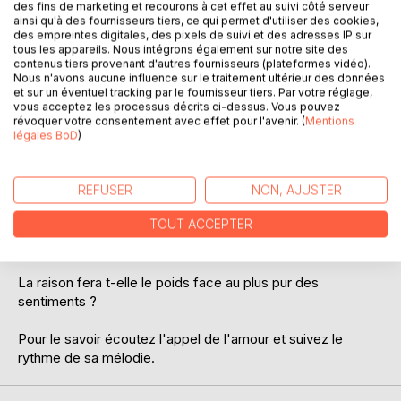
des fins de marketing et recourons à cet effet au suivi côté serveur
ainsi qu'à des fournisseurs tiers, ce qui permet d'utiliser des cookies,
DESCRIPTION
des empreintes digitales, des pixels de suivi et des adresses IP sur
tous les appareils. Nous intégrons également sur notre site des
contenus tiers provenant d'autres fournisseurs (plateformes vidéo).
Tome 1/4
Nous n'avons aucune influence sur le traitement ultérieur des données
et sur un éventuel tracking par le fournisseur tiers. Par votre réglage,
vous acceptez les processus décrits ci-dessus. Vous pouvez
Grace et Lilian, deux êtres profondément écorchés par la
révoquer votre consentement avec effet pour l'avenir. (
Mentions
vie, ne croyaient plus en rien et surtout pas en l'amour.
légales BoD
)
Mais quand le destin s'en mêle, peuvent-ils réellement
lutter contre cette attraction?
REFUSER
NON, AJUSTER
Entre rancoeur, peur et désir, Grace et Lilian vont devoir
TOUT ACCEPTER
faire un choix : tenter le tout pour le tout ou se protéger
coûte que coûte...
La raison fera t-elle le poids face au plus pur des
sentiments ?
Pour le savoir écoutez l'appel de l'amour et suivez le
rythme de sa mélodie.