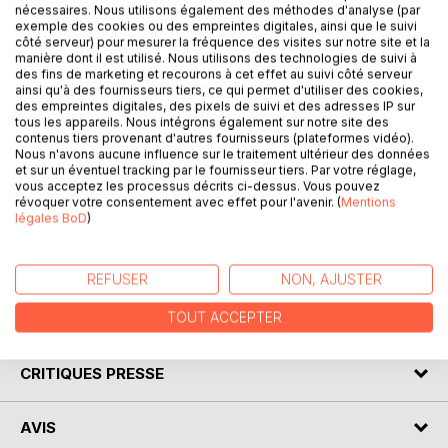
nécessaires. Nous utilisons également des méthodes d'analyse (par
exemple des cookies ou des empreintes digitales, ainsi que le suivi
côté serveur) pour mesurer la fréquence des visites sur notre site et la
DESCRIPTION
manière dont il est utilisé. Nous utilisons des technologies de suivi à
des fins de marketing et recourons à cet effet au suivi côté serveur
ainsi qu'à des fournisseurs tiers, ce qui permet d'utiliser des cookies,
des empreintes digitales, des pixels de suivi et des adresses IP sur
Venez découvrir L'Oeuvre au noir de Marguerite Yourcenar
tous les appareils. Nous intégrons également sur notre site des
grâce à une analyse littéraire de référence ! Écrite par un
contenus tiers provenant d'autres fournisseurs (plateformes vidéo).
Nous n'avons aucune influence sur le traitement ultérieur des données
spécialiste universitaire, cette fiche de lecture est
et sur un éventuel tracking par le fournisseur tiers. Par votre réglage,
recommandée par de nombreux enseignants. Cet ouvrage
vous acceptez les processus décrits ci-dessus. Vous pouvez
contient la biographie de l'écrivain, le résumé détaillé, le
révoquer votre consentement avec effet pour l'avenir. (
Mentions
légales BoD
)
mouvement littéraire, le contexte de publication de
l'oeuvre et l'analyse complète. Retrouvez tous nos titres
sur : www.fichedelecture.fr.
REFUSER
NON, AJUSTER
TOUT ACCEPTER
AUTEUR(S)
CRITIQUES PRESSE
AVIS