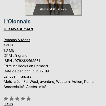
L'Olonnais
Gustave Aimard
Romans & récits
ePUB
1,3 MB
DRM : filigrane
ISBN : 9782322163861
Éditeur : Books on Demand
Date de parution : 10.10.2018
Langue : français
Mots-clés : Far West, aventure, Western, Action, Roman
Accessibilité: Accès limité
Évaluation:
0%
0
avis