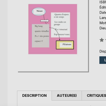
ISB
Édi
Date
Lang
Mot
Die
Éval
0%
Disp
DESCRIPTION
AUTEUR(S)
CRITIQUES