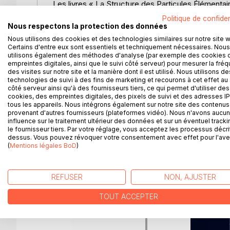
Les livres « La Structure des Particules Élémentai
développent un arbre généalogique pour ces parti
Politique de confiden
commence au début de l’univers. Les idées actuel
Nous respectons la protection des données
physique sont discutées. On peut bien comprend
Nous utilisons des cookies et des technologies similaires sur notre site 
conceptions sans connaître la mathématique ou la
Certains d'entre eux sont essentiels et techniquement nécessaires. Nous
utilisons également des méthodes d'analyse (par exemple des cookies 
Le tome XIIf construit l’univers sans aucune matiè
empreintes digitales, ainsi que le suivi côté serveur) pour mesurer la fré
énergie des quanta d’espace et du temps seulem
des visites sur notre site et la manière dont il est utilisé. Nous utilisons de
discute la physique et trouve quelques régions pe
technologies de suivi à des fins de marketing et recourons à cet effet au 
côté serveur ainsi qu'à des fournisseurs tiers, ce qui permet d'utiliser des
Par ramassant des idées déjà bien connues on pe
cookies, des empreintes digitales, des pixels de suivi et des adresses IP
reconnaître des explications simples.
tous les appareils. Nous intégrons également sur notre site des contenus 
provenant d'autres fournisseurs (plateformes vidéo). Nous n'avons aucu
influence sur le traitement ultérieur des données et sur un éventuel tracki
le fournisseur tiers. Par votre réglage, vous acceptez les processus décri
dessus. Vous pouvez révoquer votre consentement avec effet pour l'aven
D’AUTRES TITRES À D
(
Mentions légales BoD
)
REFUSER
NON, AJUSTER
TOUT ACCEPTER