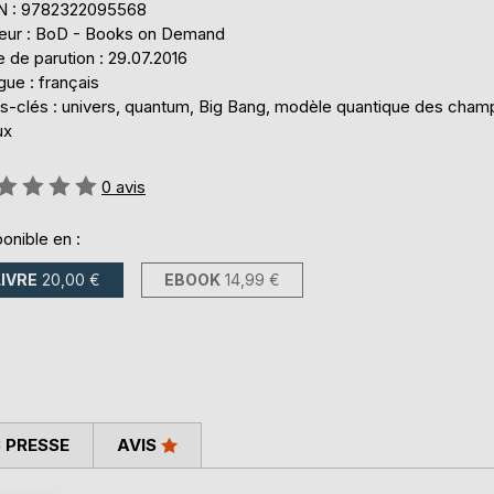
N : 9782322095568
teur : BoD - Books on Demand
 de parution : 29.07.2016
ue : français
s-clés : univers, quantum, Big Bang, modèle quantique des cham
ux
uation:
0
avis
onible en :
LIVRE
20,00 €
EBOOK
14,99 €
 PRESSE
AVIS