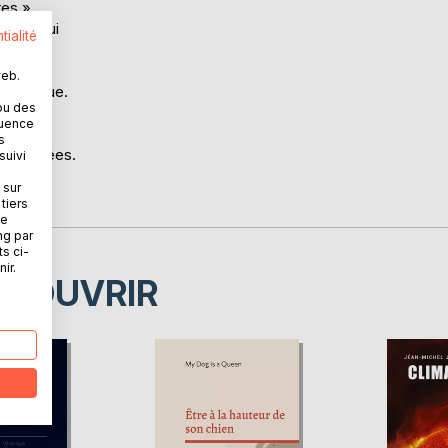
res »
cules qui
tialité
les de
re ces
web.
 physique.
ou des
re et
quence
ent. On
s
u éclairées.
suivi
ut
 sur
tiers
ne
ng par
ts ci-
ir.
ÉCOUVRIR