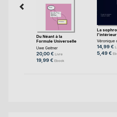
n de
La sophro
urine
l'intérieur
Du Néant à la
Formule Universelle
Véronique 
(...)
14,99 €
re
L
Uwe Geitner
5,49 €
20,00 €
ok
Eb
Livre
19,99 €
Ebook