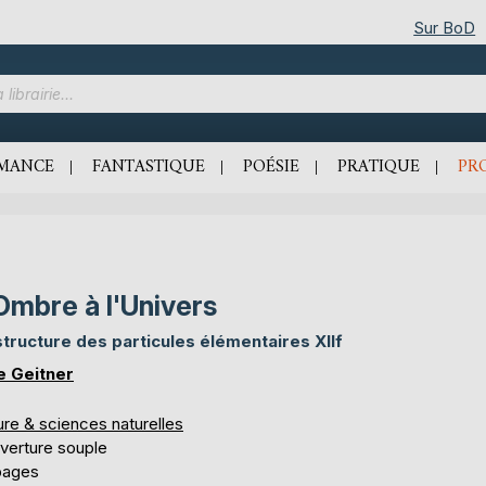
Sur BoD
MANCE
FANTASTIQUE
POÉSIE
PRATIQUE
PR
Ombre à l'Univers
structure des particules élémentaires XIIf
 Geitner
ure & sciences naturelles
verture souple
pages