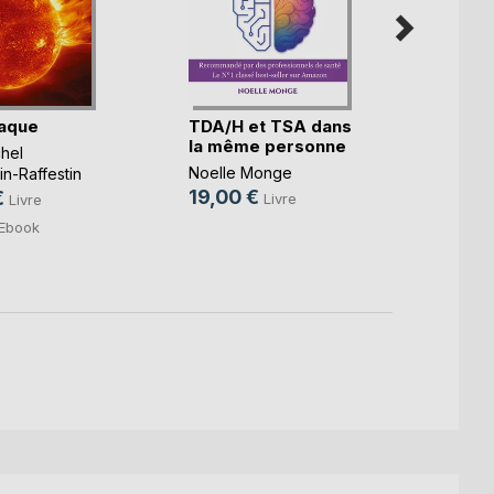
aque
TDA/H et TSA dans
De l'
la même personne
théra
hel
Noelle Monge
Stépha
n-Raffestin
19,00 €
23,0
€
Livre
Livre
8,99
Ebook