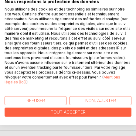
Nous respectons la protection des données
Nous utilisons des cookies et des technologies similaires sur notre
site web. Certains d'entre eux sont essentiels et techniquement
nécessaires. Nous utilisons également des méthodes d'analyse (par
DESCRIPTION
exemple des cookies ou des empreintes digitales, ainsi que le suivi
côté serveur) pour mesurer la fréquence des visites sur notre site et la
manière dont il est utilisé. Nous utilisons des technologies de suivi à
des fins de marketing et recourons à cet effet au suivi côté serveur
Une autre vie est possible, dit-on.
ainsi qu'à des fournisseurs tiers, ce qui permet d'utiliser des cookies,
Comment y parvenir ?
des empreintes digitales, des pixels de suivi et des adresses IP sur
tous les appareils. Nous intégrons également sur notre site des
Y croire lorsque nous n'avons que les mots pour réinventer
contenus tiers provenant d'autres fournisseurs (plateformes vidéo).
notre vie, pouvons-nous y croire jusqu'à perdre notre
Nous n'avons aucune influence sur le traitement ultérieur des données
esprit ?
et sur un éventuel tracking par le fournisseur tiers. Par votre réglage,
vous acceptez les processus décrits ci-dessus. Vous pouvez
révoquer votre consentement avec effet pour l'avenir. (
Mentions
L'épouse n'a-t-elle pas accordé à l'époux sous le titre «
légales BoD
)
mon cher et tendre » le pouvoir qu'elle lui avait refusé sous
le titre de « l'homme de ma vie » ?
REFUSER
NON, AJUSTER
Que penses-tu de ça Maïa ?
TOUT ACCEPTER
AUTEUR(S)