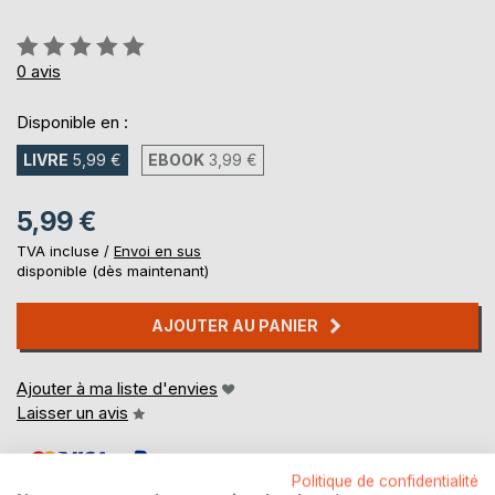
Évaluation:
0%
0
avis
Disponible en :
LIVRE
5,99 €
EBOOK
3,99 €
5,99 €
TVA incluse /
Envoi en sus
disponible (dès maintenant)
AJOUTER AU PANIER
Ajouter à ma liste d'envies
Laisser un avis
Politique de confidentialité