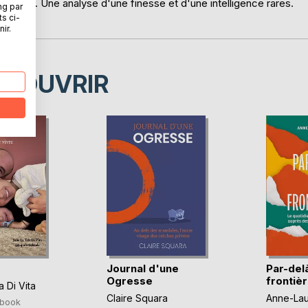
 douceur. Une analyse d'une finesse et d'une intelligence rares.
ng par
ts ci-
ir.
ÉCOUVRIR
Journal d'une
Par-delà
Ogresse
frontiè
a Di Vita
Claire Squara
Anne-Lau
book