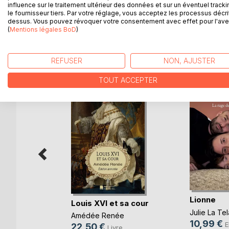
méprisé, est furieux. Plus rien ne peut se faire en
influence sur le traitement ultérieur des données et sur un éventuel tracki
(Édition annotée)
le fournisseur tiers. Par votre réglage, vous acceptez les processus décri
dessus. Vous pouvez révoquer votre consentement avec effet pour l'aven
(
Mentions légales BoD
)
D’AUTRES TITRES À D
REFUSER
NON, AJUSTER
TOUT ACCEPTER
Assiégée
Lionne
Louis XVI et sa cour
Julie La Tel
Amédée Renée
10,99 €
k
E
22,50 €
Livre