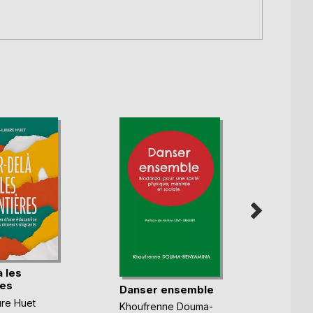
 les
res
Danser ensemble
Résil
re Huet
Khoufrenne Douma-
Christ