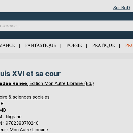
Sur BoD
MANCE
FANTASTIQUE
POÉSIE
PRATIQUE
PR
uis XVI et sa cour
édée Renée
,
Édition Mon Autre Librairie (Ed.)
oire & sciences sociales
UB
 MB
: filigrane
N : 9782383710240
eur : Mon Autre Librairie