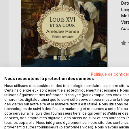
Date
Lang
Mot
Vers
Acce
Éval
0%
Politique de confiden
Nous respectons la protection des données
Nous utilisons des cookies et des technologies similaires sur notre site 
Certains d'entre eux sont essentiels et techniquement nécessaires. Nous
utilisons également des méthodes d'analyse (par exemple des cookies 
DESCRIPTION
AUTEUR(S)
CRITIQUES
empreintes digitales, ainsi que le suivi côté serveur) pour mesurer la fré
des visites sur notre site et la manière dont il est utilisé. Nous utilisons de
technologies de suivi à des fins de marketing et recourons à cet effet au 
Une exposition fouillée de la politique, nationale 
côté serveur ainsi qu'à des fournisseurs tiers, ce qui permet d'utiliser des
esprits visionnaires sont là, on voit, on comprend, 
cookies, des empreintes digitales, des pixels de suivi et des adresses IP
tous les appareils. Nous intégrons également sur notre site des contenus 
corrompus ou prévaricateurs, la noblesse acharné
provenant d'autres fournisseurs (plateformes vidéo). Nous n'avons aucu