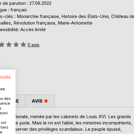
 de parution : 27.06.2022
ue : français
s-clés : Monarchie française, Histoire des États-Unis, Château d
ailles, Révolution française, Marie-Antoinette
ssibilité: Accès limité
uation:
0
avis
tialité
web.
ou des
 PRESSE
AVIS
quence
s
suivi
et internationale, menée par les cabinets de Louis XVI. Les grands
on pense juste. Mais le roi est faible, les ministres incompétents,
 sur
tiers
e à conserver des privilèges scandaleux. Le peuple épuisé,
ne