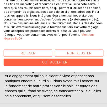
manière dont il est utilisé. Nous utilisons des technologies de suivi à
des fins de marketing et recourons à cet effet au suivi côté serveur
ainsi qu'à des fournisseurs tiers, ce qui permet d'utiliser des cookies,
des empreintes digitales, des pixels de suivi et des adresses IP sur
tous les appareils. Nous intégrons également sur notre site des
contenus tiers provenant d'autres fournisseurs (plateformes vidéo).
Nous n'avons aucune influence sur le traitement ultérieur des données
et sur un éventuel tracking par le fournisseur tiers. Par votre réglage,
vous acceptez les processus décrits ci-dessus. Vous pouvez
DESCRIPTION
révoquer votre consentement avec effet pour l'avenir. (
Mentions
légales BoD
)
Ce livre concerne les enseignements de Louise Villetard,
psychomotricienne. Famille et amis, nous avons collecté
REFUSER
NON, AJUSTER
ses écrits, mais aussi nos écrits de stage, nos notes. Les
deux rédactrices que nous sommes, Françoise Hamel et
TOUT ACCEPTER
Marie-France Zerolo, avons essayé de mettre en forme
son parcours singulier, semé de trouvailles, de rencontres
et d engagement qui nous aident à vivre et penser nos
pratiques encore aujourd hui. Nous avons mis l accent sur
le fondement de notre profession : le soin, et toutes ces
choses qui au fond se vivent, se transmettent plus qu elles
ne s apprennent, et qui sont essentielles.