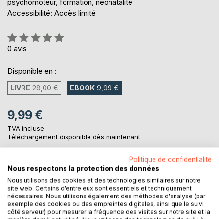
psychomoteur, formation, néonatalité
Accessibilité: Accès limité
Évaluation:
0%
0
avis
Disponible en :
LIVRE
28,00 €
EBOOK
9,99 €
9,99 €
TVA incluse
Téléchargement disponible dès maintenant
Politique de confidentialité
Nous respectons la protection des données
AJOUTER AU PANIER
Nous utilisons des cookies et des technologies similaires sur notre
site web. Certains d'entre eux sont essentiels et techniquement
nécessaires. Nous utilisons également des méthodes d'analyse (par
Ajouter à ma liste d'envies
exemple des cookies ou des empreintes digitales, ainsi que le suivi
Laisser un avis
côté serveur) pour mesurer la fréquence des visites sur notre site et la