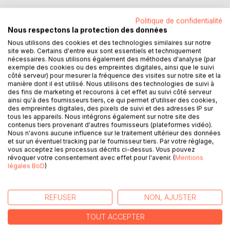
Les lumières des néons projetaient un halo jaunâtre sur le
Politique de confidentialité
bitume. Le vent avait balayé les feuilles de cette fin
Nous respectons la protection des données
d'automne pour les déposer grossièrement de l'autre côté
Nous utilisons des cookies et des technologies similaires sur notre
de la rue. Le long du trottoir, les poubelles éventrées, sans
site web. Certains d'entre eux sont essentiels et techniquement
nécessaires. Nous utilisons également des méthodes d'analyse (par
doute par des chats affamés, avaient vomi leurs entrailles,
exemple des cookies ou des empreintes digitales, ainsi que le suivi
laissant un amas d'immondices malodorant. Les rues
côté serveur) pour mesurer la fréquence des visites sur notre site et la
étroites et sans vie tendaient leurs bras à toutes les
manière dont il est utilisé. Nous utilisons des technologies de suivi à
des fins de marketing et recourons à cet effet au suivi côté serveur
misères de ce quartier populaire. Animaux errants et rats
ainsi qu'à des fournisseurs tiers, ce qui permet d'utiliser des cookies,
se côtoyaient dans la plus triste impunité, dévoilant, malgré
des empreintes digitales, des pixels de suivi et des adresses IP sur
eux, le niveau social alentour. De pauvres gens
tous les appareils. Nous intégrons également sur notre site des
contenus tiers provenant d'autres fournisseurs (plateformes vidéo).
s'entassaient dans des immeubles insalubres, menés par
Nous n'avons aucune influence sur le traitement ultérieur des données
un destin cynique qui n'avait que faire de savoir si là était
et sur un éventuel tracking par le fournisseur tiers. Par votre réglage,
leur place. Était-ce seulement la place de quelqu'un ?
vous acceptez les processus décrits ci-dessus. Vous pouvez
révoquer votre consentement avec effet pour l'avenir. (
Mentions
Léna avait resserré le col de sa parka. Ses pures
légales BoD
)
convictions et son cœur d'enfant l'avaient sortie de chez
elle. Elle avait marché si longtemps qu'elle ne sentait plus
ses pieds, engoncés dans ses bottes, qui lui serraient
REFUSER
NON, AJUSTER
cruellement les orteils. Elle avait quitté le domicile à la nuit
tombée lorsqu'elle avait été certaine que ses parents
TOUT ACCEPTER
s'étaient endormi.