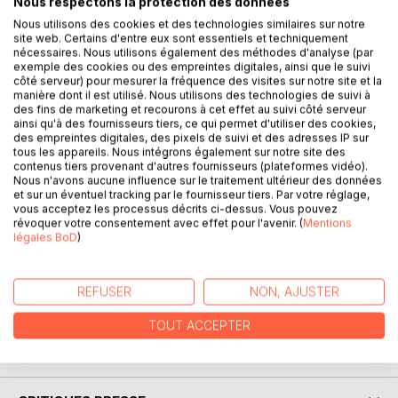
Nous respectons la protection des données
Deux mondes parallèles : le monde des humains et celui où
vivent en paix les anges et les démons, appelé le royaume
Nous utilisons des cookies et des technologies similaires sur notre
site web. Certains d'entre eux sont essentiels et techniquement
commun. Source de toute l'énergie de ce royaume, le
nécessaires. Nous utilisons également des méthodes d'analyse (par
germe des 11 plumes attisait la convoitise du démon
exemple des cookies ou des empreintes digitales, ainsi que le suivi
Apolyon qui, pour s'en emparer, souleva une rébellion afin
côté serveur) pour mesurer la fréquence des visites sur notre site et la
manière dont il est utilisé. Nous utilisons des technologies de suivi à
de tuer la reine. Voulant échapper à la rébellion, anges et
des fins de marketing et recourons à cet effet au suivi côté serveur
démons s'exilèrent dans le monde des humains, où ils
ainsi qu'à des fournisseurs tiers, ce qui permet d'utiliser des cookies,
furent contraints de posséder certains de ces derniers
des empreintes digitales, des pixels de suivi et des adresses IP sur
pour vivre, leur léguant ainsi leurs dons magiques. Ainsi, une
tous les appareils. Nous intégrons également sur notre site des
contenus tiers provenant d'autres fournisseurs (plateformes vidéo).
nouvelle espèce d'hommes est née : les Tsunai. Natsuki
Nous n'avons aucune influence sur le traitement ultérieur des données
est une de ces Tsunai, mais l'origine de ses dons semble
et sur un éventuel tracking par le fournisseur tiers. Par votre réglage,
mystérieuse, et elle découvre vite qu'elle va devoir
vous acceptez les processus décrits ci-dessus. Vous pouvez
révoquer votre consentement avec effet pour l'avenir. (
Mentions
retrouver le germe des 11 plumes disparues lors de la
légales BoD
)
rébellion afin de rétablir l'ordre au sein du royaume
commun. Mais beaucoup de Tsunai semblent également à
la recherche du germe, et portent un intérêt particulier aux
REFUSER
NON, AJUSTER
dons de Natsuki...
TOUT ACCEPTER
AUTEUR(S)