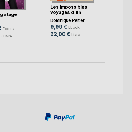
Les impossibles
Qu'as-
voyages d'un
lumiè
g stage
imbéc(...)
Sophie
Dominique Peltier
4,99
9,99 €
Ebook
€
Ebook
15,0
22,00 €
Livre
€
Livre