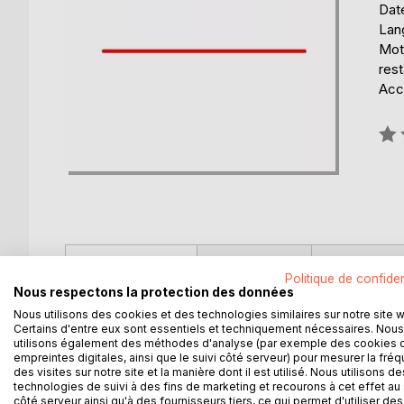
Date
Lang
Mots
rest
Acce
Éval
0%
DESCRIPTION
AUTEUR(S)
CRITIQUES
Politique de confiden
Nous respectons la protection des données
Le récit unique d'une succession de miracles, publi
Nous utilisons des cookies et des technologies similaires sur notre site 
Le récit d'une nuit de terreur dans une rue meurtr
Certains d'entre eux sont essentiels et techniquement nécessaires. Nous
utilisons également des méthodes d'analyse (par exemple des cookies 
futures.
empreintes digitales, ainsi que le suivi côté serveur) pour mesurer la fré
Le récit authentique d'une destruction après une d
des visites sur notre site et la manière dont il est utilisé. Nous utilisons de
Le récit d'une reconstruction, après l'horreur : la r
technologies de suivi à des fins de marketing et recourons à cet effet au 
côté serveur ainsi qu'à des fournisseurs tiers, ce qui permet d'utiliser des