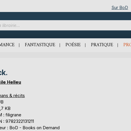
Sur BoD
MANCE
FANTASTIQUE
POÉSIE
PRATIQUE
PR
ck.
ile Helleu
ans & récits
UB
,7 KB
: filigrane
N : 9782322131211
teur : BoD - Books on Demand