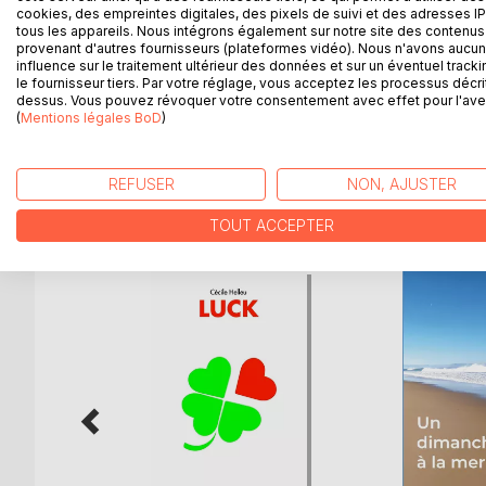
Le récit vrai d'une chance invraisemblable.
cookies, des empreintes digitales, des pixels de suivi et des adresses IP
Le récit de la suite, une réflexion imposée sur le 
tous les appareils. Nous intégrons également sur notre site des contenus 
Une succession de miracles nommée Baraka pour 
provenant d'autres fournisseurs (plateformes vidéo). Nous n'avons aucu
influence sur le traitement ultérieur des données et sur un éventuel tracki
D'un miracle initial nommé : L'Amarré, Vendredi 1
le fournisseur tiers. Par votre réglage, vous acceptez les processus décri
à 21h32. 5 rue de la fontaine au roi, 75011 Paris.
dessus. Vous pouvez révoquer votre consentement avec effet pour l'aven
"Because we'll luck you too : ensemble, toujours.
(
Mentions légales BoD
)
REFUSER
NON, AJUSTER
D’AUTRES TITRES À D
TOUT ACCEPTER