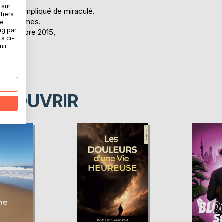
 sur
statut compliqué de miraculé.
tiers
les intimes.
ne
ng par
3 Novembre 2015,
ts ci-
ir.
"
ÉCOUVRIR