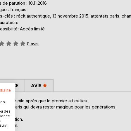
 de parution : 10.11.2016
ue : français
-clés : récit authentique, 13 novembre 2015, attentats paris, cha
aurateurs
ssibilité: Accès limité
uation:
0
avis
 PRESSE
AVIS
tialité
é un an pile après que le premier ait eu lieu.
web.
ie d'un Paris qui devra rester magique pour les générations
ou des
quence
éflagration.
s
éparation.
suivi