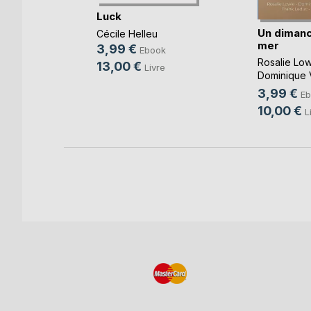
Luck
Un dimanc
Cécile Helleu
mer
3,99 €
-Taty
Ebook
Rosalie Low
13,00 €
k
Livre
Dominique 
Cotthem
, ...
3,99 €
Eb
10,00 €
L