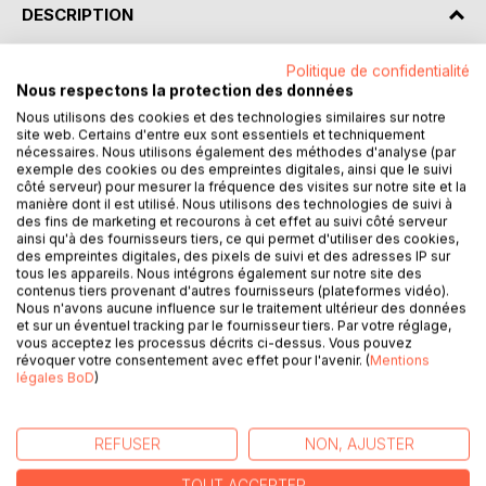
DESCRIPTION
Politique de confidentialité
Ce livre est une invitation ouverte à toutes celles et ceux
Nous respectons la protection des données
qui souhaitent explorer leur créativité d'une manière
Nous utilisons des cookies et des technologies similaires sur notre
ludique, intuitive et libératrice, sans prérequis artistiques ou
site web. Certains d'entre eux sont essentiels et techniquement
littéraires. Il est conçu pour être accessible et inclusif, car
nécessaires. Nous utilisons également des méthodes d'analyse (par
la création appartient à tout le monde, peu importe
exemple des cookies ou des empreintes digitales, ainsi que le suivi
côté serveur) pour mesurer la fréquence des visites sur notre site et la
l'expérience, l'âge ou le niveau de confiance en soi.
manière dont il est utilisé. Nous utilisons des technologies de suivi à
Quels que soient votre parcours, votre âge, vos capacités
des fins de marketing et recourons à cet effet au suivi côté serveur
physiques ou votre style d'expression, il existe une
ainsi qu'à des fournisseurs tiers, ce qui permet d'utiliser des cookies,
des empreintes digitales, des pixels de suivi et des adresses IP sur
manière unique pour vous de jouer avec la créativité.
tous les appareils. Nous intégrons également sur notre site des
Vous avez du mal avec l'écriture ? Testez la poésie
contenus tiers provenant d'autres fournisseurs (plateformes vidéo).
graphique et laissez les images parler pour vous.
Nous n'avons aucune influence sur le traitement ultérieur des données
Vous n'aimez pas dessiner ? Jouez avec les collages ou
et sur un éventuel tracking par le fournisseur tiers. Par votre réglage,
vous acceptez les processus décrits ci-dessus. Vous pouvez
les associations de mots.
révoquer votre consentement avec effet pour l'avenir. (
Mentions
Vous doutez de vos capacités créatives ? Ici, il n'y a pas
légales BoD
)
d'échec, seulement des explorations.
L'objectif n'est pas de faire "bien", mais de faire à votre
façon.
REFUSER
NON, AJUSTER
TOUT ACCEPTER