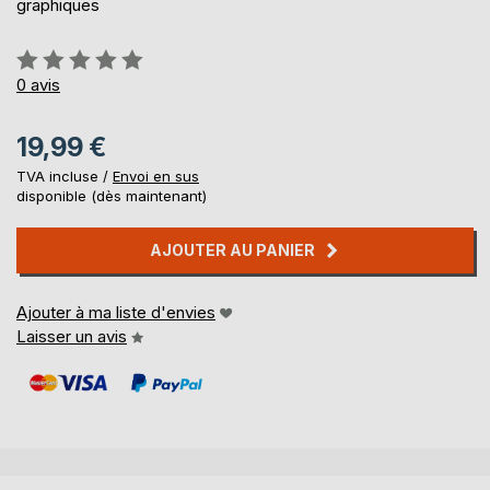
graphiques
Évaluation:
0%
0
avis
19,99 €
TVA incluse /
Envoi en sus
disponible (dès maintenant)
AJOUTER AU PANIER
Ajouter à ma liste d'envies
Laisser un avis