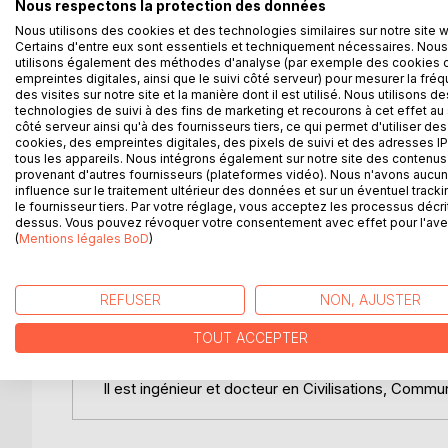
Nous respectons la protection des données
L'univers israélite, journal français et francophone
encadrée par le Consistoire, représentant officiel 
Nous utilisons des cookies et des technologies similaires sur notre site 
Certains d'entre eux sont essentiels et techniquement nécessaires. Nous
de la bourgeoisie juive de France et plus particuliè
utilisons également des méthodes d'analyse (par exemple des cookies 
Parce que la France a offert la liberté et la citoye
empreintes digitales, ainsi que le suivi côté serveur) pour mesurer la fré
champions de sa cause nationale, les défenseurs 
des visites sur notre site et la manière dont il est utilisé. Nous utilisons de
technologies de suivi à des fins de marketing et recourons à cet effet au 
Pour les dirigeants du consistoire et les rédacteurs
côté serveur ainsi qu'à des fournisseurs tiers, ce qui permet d'utiliser des
doivent s'abstenir de faire de la politique ou de p
cookies, des empreintes digitales, des pixels de suivi et des adresses IP
message est simple, les Juifs Français ne peuvent êt
tous les appareils. Nous intégrons également sur notre site des contenus 
provenant d'autres fournisseurs (plateformes vidéo). Nous n'avons aucu
intellectuelle, tout leur amour, la dernière goûte de
influence sur le traitement ultérieur des données et sur un éventuel tracki
Bien que l'antisémitisme trône encore après l'Aff
le fournisseur tiers. Par votre réglage, vous acceptez les processus décri
autochtone reste l'esprit profond du patriotisme et
dessus. Vous pouvez révoquer votre consentement avec effet pour l'aven
(
Mentions légales BoD
)
bien haut. Il faut que pour les Israélites le nom de
principal.
Les Juifs de France et les Juifs d'Allemagne ce son
REFUSER
NON, AJUSTER
Cette société émancipée, patriote, française avant
les a pas protégé durant la seconde guerre, les a 
TOUT ACCEPTER
Claude TENCER est historien du monde juif et l'hist
Il est ingénieur et docteur en Civilisations, Commu