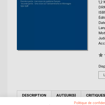
1,2
DRM 
ISB
Édi
Date
Lang
Mots
Jud
Acce
Éval
0%
Disp
DESCRIPTION
AUTEUR(S)
CRITIQUES
Politique de confiden