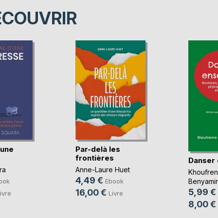
ÉCOUVRIR
'une
Par-delà les
frontières
Danser
ra
Anne-Laure Huet
Khoufre
4,49 €
ook
Ebook
Benyami
5,99 €
16,00 €
ivre
Livre
8,00 €