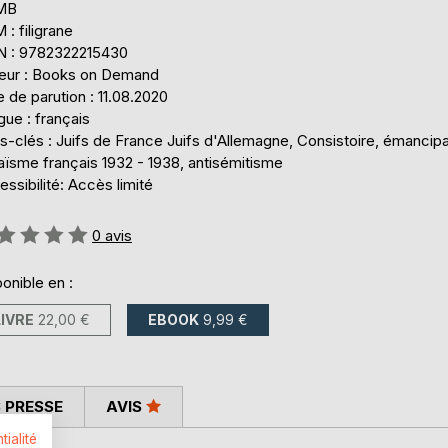
 MB
: filigrane
N : 9782322215430
teur : Books on Demand
 de parution : 11.08.2020
ue : français
-clés : Juifs de France Juifs d'Allemagne, Consistoire, émancipa
aïsme français 1932 - 1938, antisémitisme
ssibilité: Accès limité
uation:
0
avis
onible en :
LIVRE
22,00 €
EBOOK
9,99 €
 PRESSE
AVIS
tialité