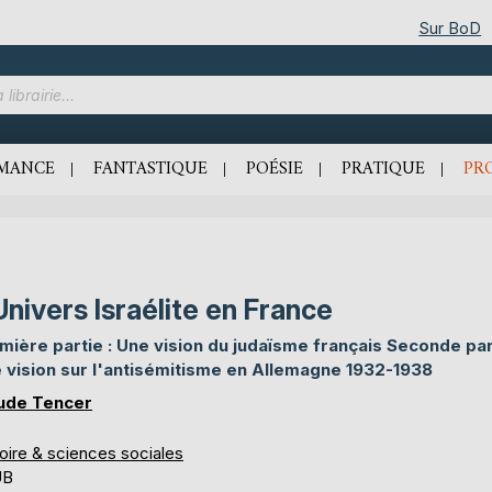
Sur BoD
MANCE
FANTASTIQUE
POÉSIE
PRATIQUE
PR
Univers Israélite en France
mière partie : Une vision du judaïsme français Seconde part
 vision sur l'antisémitisme en Allemagne 1932-1938
ude Tencer
oire & sciences sociales
UB