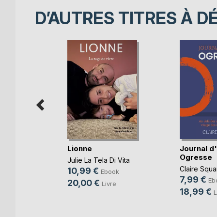
D’AUTRES TITRES À D
ances
Lionne
Journal d
s
Ogresse
Julie La Tela Di Vita
,
Bernard
Claire Squa
10,99 €
Ebook
7,99 €
Eb
20,00 €
Livre
k
18,99 €
L
re