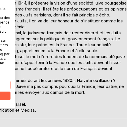
, crée en 1844, il présente la vision d'une société juive bourgeoise
du Judaïsme français. Il reflète les préoccupations et les opinions
web.
rement des Juifs parisiens, dont il se fait principale écho.
ou des
nneté aux Juifs, il en va de leur honneur de s'instituer comme les
quence
de son génie.
s
suivi
 du journal, le judaïsme français doit rester discret et les Juifs
orter un jugement sur la politique du gouvernement français. Le
 sur
re sioniste, leur patrie est la France. Toute leur activité
tiers
ne
 leur sang, appartiennent à la France et à elle seule.
ng par
aire Dreyfuse, le mot d'ordre des leaders de la communauté juive
ts ci-
 l'honneur d'appartenir à la France que les Juifs doivent hisser
ir.
 Juif devienne l'accélératoire et le nom de Français devient
t fait bernés durant les années 1930... Naïveté ou illusion ?
 d'être Juive n'a pas compris pourquoi la France, leur patrie, ne
raflé pour les envoyer aux camps de la mort.
oire d'Israël.
nication et Médias.