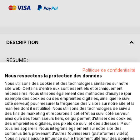
DESCRIPTION
RÉSUMÉ :
"L'Utopie" de Thomas More est une oeuvre fondatrice de
Politique de confidentialité
la littérature politique, publiée en 1516, qui propose une
Nous respectons la protection des données
réflexion profonde sur la société idéale. Le livre se
Nous utilisons des cookies et des technologies similaires sur notre
présente sous la forme d'un dialogue entre More et un
site web. Certains d'entre eux sont essentiels et techniquement
voyageur fictif, Raphaël Hythloday, qui décrit une île
nécessaires. Nous utilisons également des méthodes d'analyse (par
exemple des cookies ou des empreintes digitales, ainsi que le suivi
imaginaire où les habitants vivent selon des principes de
côté serveur) pour mesurer la fréquence des visites sur notre site et la
justice, d'égalité et de rationalité. Ce texte explore des
manière dont il est utilisé. Nous utilisons des technologies de suivi à
thèmes tels que la propriété collective, l'abolition des
des fins de marketing et recourons à cet effet au suivi côté serveur
ainsi qu'à des fournisseurs tiers, ce qui permet d'utiliser des cookies,
classes sociales et l'importance de l'éducation. More
des empreintes digitales, des pixels de suivi et des adresses IP sur
critique les travers de la société européenne de son
tous les appareils. Nous intégrons également sur notre site des
temps, marquée par les inégalités et les abus de pouvoir.
contenus tiers provenant d'autres fournisseurs (plateformes vidéo).
L'île d'Utopie devient ainsi un miroir critique permettant
Nous n'avons aucune influence sur le traitement ultérieur des données