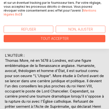
et sur un éventuel tracking par le fournisseur tiers. Par votre réglage,
d'évaluer les possibilités de réforme sociale et politique.
vous acceptez les processus décrits ci-dessus. Vous pouvez
L'ouvrage, à la fois sérieux et satirique, interroge la nature
révoquer votre consentement avec effet pour l'avenir. (
Mentions
humaine et la capacité à instaurer un ordre juste. Sa
légales BoD
)
structure en deux livres, le premier établissant un
diagnostic des maux de l'Europe, et le second décrivant
REFUSER
NON, AJUSTER
l'organisation utopienne, invite le lecteur à une réflexion sur
les valeurs fondamentales de la société. "L'Utopie" reste
TOUT ACCEPTER
un texte incontournable pour comprendre les débats sur la
justice sociale et les idéaux politiques.
L'AUTEUR :
Thomas More, né en 1478 à Londres, est une figure
emblématique de la Renaissance anglaise. Humaniste,
avocat, théologien et homme d'État, il est surtout connu
pour son oeuvre "L'Utopie". More étudie à Oxford avant de
se lancer dans une carrière juridique et politique. Il devient
l'un des conseillers les plus proches du roi Henri VIII,
occupant le poste de Lord Chancelier. Cependant, sa
carrière prend une tournure dramatique lorsqu'il s'oppose à
la rupture du roi avec l'Église catholique. Refusant de
prêter serment à l'Acte de Suprématie, qui déclarait Henri