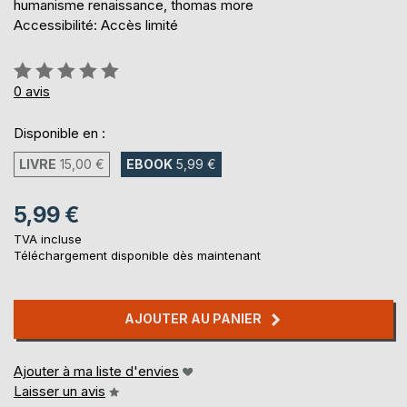
humanisme renaissance, thomas more
Accessibilité: Accès limité
Évaluation:
0%
0
avis
Disponible en :
LIVRE
15,00 €
EBOOK
5,99 €
5,99 €
TVA incluse
Téléchargement disponible dès maintenant
AJOUTER AU PANIER
Ajouter à ma liste d'envies
Laisser un avis