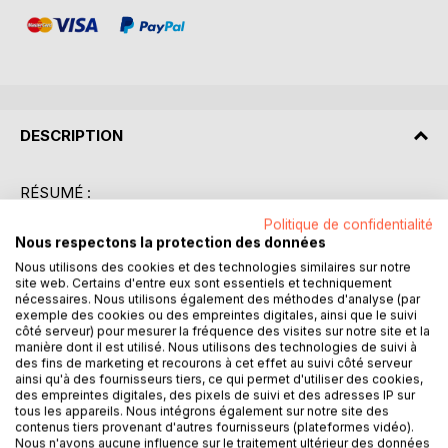
DESCRIPTION
RÉSUMÉ :
"Ma vie" est l'autobiographie de Léon Trotsky, une figure
Politique de confidentialité
centrale de la révolution russe et un théoricien marxiste
Nous respectons la protection des données
influent. Écrite durant son exil, cette oeuvre dévoile les
Nous utilisons des cookies et des technologies similaires sur notre
pensées et les expériences personnelles de Trotsky,
site web. Certains d'entre eux sont essentiels et techniquement
offrant un aperçu unique de son parcours politique et de sa
nécessaires. Nous utilisons également des méthodes d'analyse (par
exemple des cookies ou des empreintes digitales, ainsi que le suivi
vision du monde. Le livre retrace son enfance en Ukraine,
côté serveur) pour mesurer la fréquence des visites sur notre site et la
son engagement dans le mouvement révolutionnaire russe,
manière dont il est utilisé. Nous utilisons des technologies de suivi à
et son rôle clé dans la Révolution d'Octobre de 1917.
des fins de marketing et recourons à cet effet au suivi côté serveur
ainsi qu'à des fournisseurs tiers, ce qui permet d'utiliser des cookies,
Trotsky décrit avec précision les luttes internes au sein du
des empreintes digitales, des pixels de suivi et des adresses IP sur
Parti bolchevik, ses relations avec Lénine, et les raisons de
tous les appareils. Nous intégrons également sur notre site des
son exil forcé après l'ascension de Staline. Ce texte
contenus tiers provenant d'autres fournisseurs (plateformes vidéo).
autobiographique est non seulement un témoignage
Nous n'avons aucune influence sur le traitement ultérieur des données