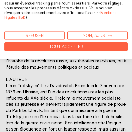
et sur un éventuel tracking par le fournisseur tiers. Par votre réglage,
historique inestimable, mais aussi une réflexion profonde
vous acceptez les processus décrits ci-dessus. Vous pouvez
sur les idéaux révolutionnaires, les défis du pouvoir et les
révoquer votre consentement avec effet pour l'avenir. (
Mentions
complexités des luttes politiques. En partageant ses
légales BoD
)
mémoires, Trotsky espère inspirer les générations futures
à poursuivre la lutte pour la justice sociale et l'égalité. Son
REFUSER
NON, AJUSTER
récit est enrichi par des analyses politiques et des
observations personnelles, offrant une perspective intime
TOUT ACCEPTER
sur les événements qui ont façonné le XXe siècle. "Ma vie"
est une lecture essentielle pour quiconque s'intéresse à
l'histoire de la révolution russe, aux théories marxistes, ou à
l'étude des mouvements politiques et sociaux.
L'AUTEUR :
Léon Trotsky, né Lev Davidovitch Bronstein le 7 novembre
1879 en Ukraine, est l'un des révolutionnaires les plus
influents du XXe siècle. Il rejoint le mouvement socialiste
dès sa jeunesse et devient rapidement une figure de proue
du Parti bolchevik. En tant que commissaire à la guerre,
Trotsky joue un rôle crucial dans la victoire des bolcheviks
lors de la guerre civile russe. Son intelligence stratégique
et son éloquence en font un leader respecté, mais aussi un