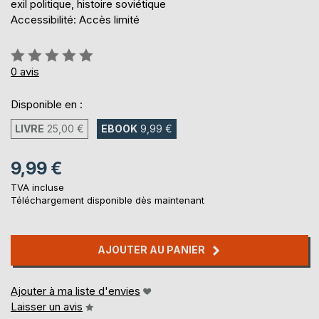
exil politique, histoire soviétique
Accessibilité: Accès limité
Évaluation:
0%
0
avis
Disponible en :
LIVRE
25,00 €
EBOOK
9,99 €
9,99 €
TVA incluse
Téléchargement disponible dès maintenant
AJOUTER AU PANIER
Ajouter à ma liste d'envies
Laisser un avis