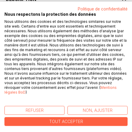
Politique de confidentialité
Nous respectons la protection des données
"J'étais en cet instant tellement dans le souvenir vivant de
Nous utilisons des cookies et des technologies similaires sur notre
cette scène que je donnai un coup de volant un peu trop
site web. Certains d'entre eux sont essentiels et techniquement
brusque, comme pour éviter le fils Favreau qui
nécessaires. Nous utilisons également des méthodes d'analyse (par
s'époumonait dans ma mémoire de faire attention !
exemple des cookies ou des empreintes digitales, ainsi que le suivi
côté serveur) pour mesurer la fréquence des visites sur notre site et la
Je n'étais pas Rue du Port à Luçon vingt ans plus tôt mais
manière dont il est utilisé. Nous utilisons des technologies de suivi à
bien sur la D949 à la sortie de Chantonnay. Des travaux sur
des fins de marketing et recourons à cet effet au suivi côté serveur
la voie publique rendaient la chaussée plutôt étroite. Des
ainsi qu'à des fournisseurs tiers, ce qui permet d'utiliser des cookies,
balises de signalisation amputaient largement l'espace qui
des empreintes digitales, des pixels de suivi et des adresses IP sur
tous les appareils. Nous intégrons également sur notre site des
m'était assigné."
contenus tiers provenant d'autres fournisseurs (plateformes vidéo).
Nous n'avons aucune influence sur le traitement ultérieur des données
Lorsque Patricia Cloarec, une jeune femme de vingt-huit
et sur un éventuel tracking par le fournisseur tiers. Par votre réglage,
vous acceptez les processus décrits ci-dessus. Vous pouvez
ans, quitta Nantes pour aller voir ses parents dans le Sud
révoquer votre consentement avec effet pour l'avenir. (
Mentions
Vendée, elle ne s'attendait pas à ce qu'un bref moment
légales BoD
)
d'inattention modifie à tout jamais le cours de son
existence. Et pas seulement la sienne...
REFUSER
NON, AJUSTER
Une histoire où se mêlent l'amour et le mensonge, en
quête de résilience...
TOUT ACCEPTER