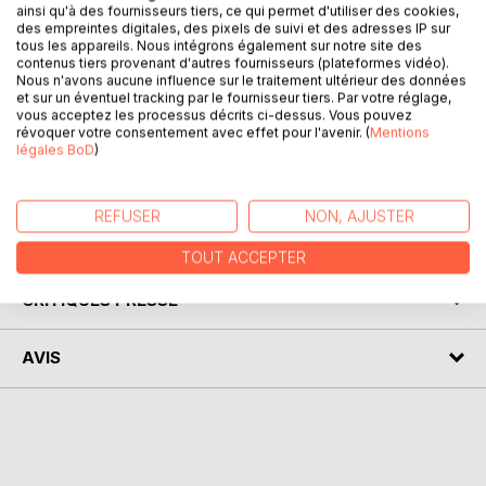
ainsi qu'à des fournisseurs tiers, ce qui permet d'utiliser des cookies,
Madame Pomme est tellement pleine d'énergie qu'elle
des empreintes digitales, des pixels de suivi et des adresses IP sur
tombe souvent et finit par se faire des bosses. Elle doit
tous les appareils. Nous intégrons également sur notre site des
contenus tiers provenant d'autres fournisseurs (plateformes vidéo).
apprendre à faire attention...
Nous n'avons aucune influence sur le traitement ultérieur des données
Cet album fait partie de la collection Je découvre les fruits
et sur un éventuel tracking par le fournisseur tiers. Par votre réglage,
et légumes qui traite des petits soucis du quotidien tout en
vous acceptez les processus décrits ci-dessus. Vous pouvez
révoquer votre consentement avec effet pour l'avenir. (
Mentions
faisant découvrir aux enfants les fruits et légumes.
légales BoD
)
Madame Pomme se fait des bosses s'adresse aux enfants
de 2 à 6 ans.
REFUSER
NON, AJUSTER
AUTEUR(S)
TOUT ACCEPTER
CRITIQUES PRESSE
AVIS