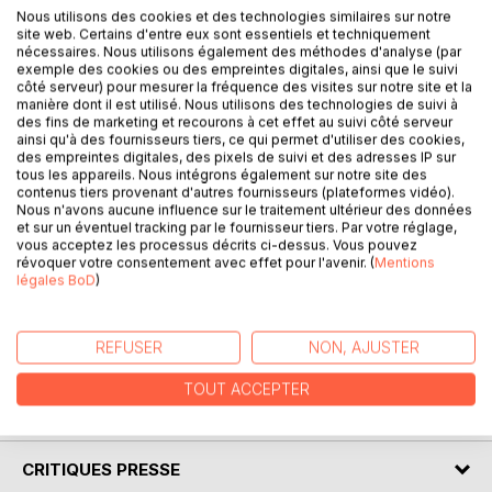
Nous utilisons des cookies et des technologies similaires sur notre
site web. Certains d'entre eux sont essentiels et techniquement
Dans la campagne profonde des années 1990, quatre
nécessaires. Nous utilisons également des méthodes d'analyse (par
exemple des cookies ou des empreintes digitales, ainsi que le suivi
adolescentes se préparent pour la soirée de l'année. Après
côté serveur) pour mesurer la fréquence des visites sur notre site et la
avoir trop fêté l'an 2000, une jet-setteuse se réveille avec
manière dont il est utilisé. Nous utilisons des technologies de suivi à
une sévère gueule de bois. Dans une petite ville des États-
des fins de marketing et recourons à cet effet au suivi côté serveur
Unis, un père anxieux s'apprête à confier sa fille à sa
ainsi qu'à des fournisseurs tiers, ce qui permet d'utiliser des cookies,
des empreintes digitales, des pixels de suivi et des adresses IP sur
grand-mère le temps des grandes vacances. Tout avait
tous les appareils. Nous intégrons également sur notre site des
bien commencé, pourtant. Jusqu'à cet instant de stupeur
contenus tiers provenant d'autres fournisseurs (plateformes vidéo).
irréversible où, sans l'avoir vu venir, les choses ont pris une
Nous n'avons aucune influence sur le traitement ultérieur des données
et sur un éventuel tracking par le fournisseur tiers. Par votre réglage,
tournure infernale.
vous acceptez les processus décrits ci-dessus. Vous pouvez
révoquer votre consentement avec effet pour l'avenir. (
Mentions
Écrivain Française, Charline Quarré se distingue dans le
légales BoD
)
genre horreur-épouvante depuis 2015. Le catalogue de ses
oeuvres horrifiques se diffuse à travers tous les pays
francophones.
REFUSER
NON, AJUSTER
TOUT ACCEPTER
AUTEUR(S)
CRITIQUES PRESSE