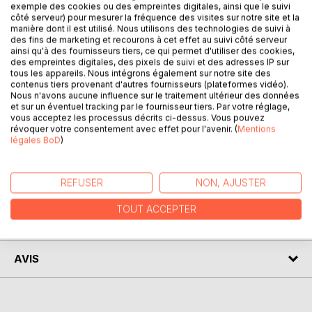
exemple des cookies ou des empreintes digitales, ainsi que le suivi
questionnements existentiels concernant la Vie et les
côté serveur) pour mesurer la fréquence des visites sur notre site et la
réponses qu'elle a pu trouver au cours de sa vie à travers
manière dont il est utilisé. Nous utilisons des technologies de suivi à
des fins de marketing et recourons à cet effet au suivi côté serveur
divers enseignements et expériences personnelles. Elle
ainsi qu'à des fournisseurs tiers, ce qui permet d'utiliser des cookies,
regroupe dans cet ouvrage les notions qu'elle a pu
des empreintes digitales, des pixels de suivi et des adresses IP sur
accumuler sur l'énergie dans le corps humain, les
tous les appareils. Nous intégrons également sur notre site des
contenus tiers provenant d'autres fournisseurs (plateformes vidéo).
différents messages de ce dernier et comment prendre
Nous n'avons aucune influence sur le traitement ultérieur des données
soin de son corps et être à l'écoute, les recherches
et sur un éventuel tracking par le fournisseur tiers. Par votre réglage,
personnelles d'ordre plus spirituelles ou encore comment
vous acceptez les processus décrits ci-dessus. Vous pouvez
apprendre à vivre et aimer la vie qui nous est offerte et
révoquer votre consentement avec effet pour l'avenir. (
Mentions
légales BoD
)
obtenir le meilleur de soi.
REFUSER
NON, AJUSTER
AUTEUR(S)
TOUT ACCEPTER
CRITIQUES PRESSE
AVIS