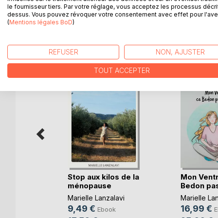
le fournisseur tiers. Par votre réglage, vous acceptez les processus décri
dessus. Vous pouvez révoquer votre consentement avec effet pour l'aven
(
Mentions légales BoD
)
D’AUTRES TITRES À D
REFUSER
NON, AJUSTER
TOUT ACCEPTER
Stop aux kilos de la
Mon Ventr
non alias
ménopause
Bedon pas
Marielle Lanzalavi
Marielle La
ok
9,49 €
16,99 €
Ebook
E
re