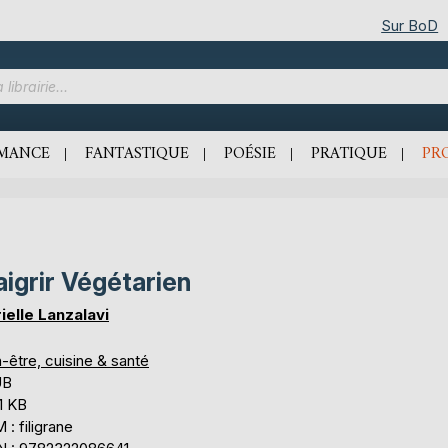
Sur BoD
MANCE
FANTASTIQUE
POÉSIE
PRATIQUE
PR
igrir Végétarien
ielle Lanzalavi
-être, cuisine & santé
UB
1 KB
: filigrane