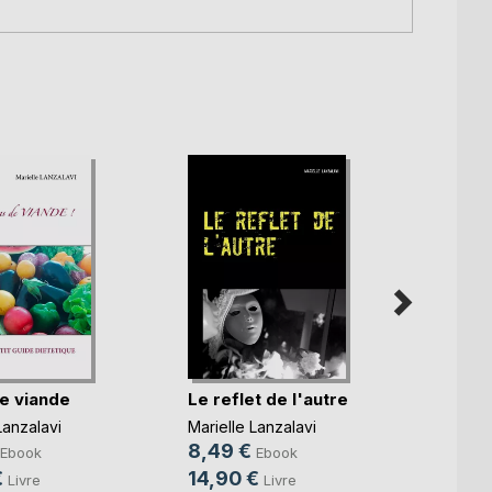
e viande
Le reflet de l'autre
Au-de
appa
Lanzalavi
Marielle Lanzalavi
Mariell
8,49 €
Ebook
Ebook
8,49
€
14,90 €
Livre
Livre