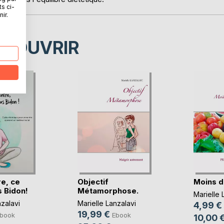
ts ci-
ir.
ÉCOUVRIR
e, ce
Objectif
Moins d
 Bidon!
Métamorphose.
Marielle 
nzalavi
Marielle Lanzalavi
4,99 €
19,99 €
book
Ebook
10,00 