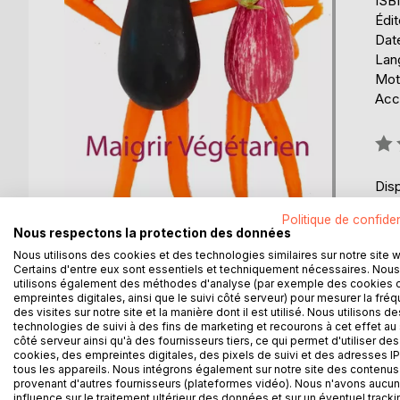
ISB
Édi
Date
Lang
Mot
Acce
Éval
0%
Disp
Politique de confiden
Nous respectons la protection des données
Nous utilisons des cookies et des technologies similaires sur notre site 
Certains d'entre eux sont essentiels et techniquement nécessaires. Nous
utilisons également des méthodes d'analyse (par exemple des cookies 
empreintes digitales, ainsi que le suivi côté serveur) pour mesurer la fré
des visites sur notre site et la manière dont il est utilisé. Nous utilisons de
DESCRIPTION
AUTEUR(S)
CRITIQUES
technologies de suivi à des fins de marketing et recourons à cet effet au 
côté serveur ainsi qu'à des fournisseurs tiers, ce qui permet d'utiliser des
cookies, des empreintes digitales, des pixels de suivi et des adresses IP
Que vous soyez végétarien ou que vous souhaitiez l
tous les appareils. Nous intégrons également sur notre site des contenus 
Des conseils, des menus et des recettes végétar
provenant d'autres fournisseurs (plateformes vidéo). Nous n'avons aucu
souhaitez: rapidement ou tranquillement mais toujou
influence sur le traitement ultérieur des données et sur un éventuel tracki