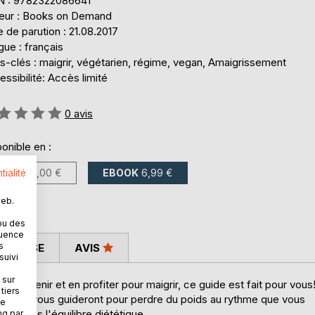
N : 9782322086641
teur : Books on Demand
 de parution : 21.08.2017
ue : français
s-clés : maigrir, végétarien, régime, vegan, Amaigrissement
ssibilité: Accès limité
uation:
0
avis
onible en :
LIVRE
10,00 €
EBOOK
6,99 €
tialité
web.
ou des
quence
s
 PRESSE
AVIS
suivi
 sur
e devenir et en profiter pour maigrir, ce guide est fait pour vous
tiers
iennes vous guideront pour perdre du poids au rythme que vous
ne
rs dans l'équilibre diététique.
ng par