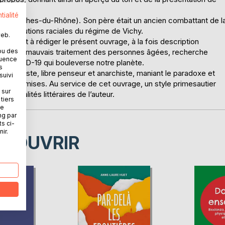
tialité
h (Bouches-du-Rhône). Son père était un ancien combattant de l
 persécutions raciales du régime de Vichy.
web.
 conduit à rédiger le présent ouvrage, à la fois description
ou des
iateur du mauvais traitement des personnes âgées, recherche
quence
irus COVID-19 qui bouleverse notre planète.
s
 iconoclaste, libre penseur et anarchiste, maniant le paradoxe et
suivi
ment admises. Au service de cet ouvrage, un style primesautier
 sur
es qualités littéraires de l’auteur.
tiers
ne
ng par
ts ci-
ir.
ÉCOUVRIR