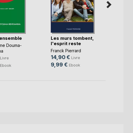
 ensemble
Les murs tombent,
La Bu
l'esprit reste
deux
nne Douma-
Franck Pierrard
Alexan
na
14,90 €
9,99
Livre
Livre
9,99 €
4,49
Ebook
Ebook