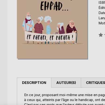
ISB
Édi
Date
Lang
Mot
Éval
0%
DESCRIPTION
AUTEUR(S)
CRITIQUES
En ce jour, proposant moi-même une mise en page,
à ceux qui, atteints par l’âge ou le handicap, ont de
C’est par ces mots que l’auteur débute son avant-