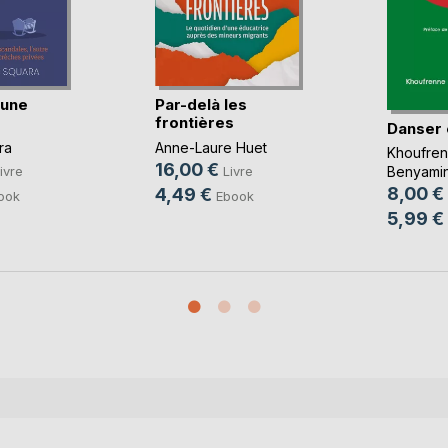
'une
Par-delà les
frontières
Danser
ra
Anne-Laure Huet
Khoufre
16,00 €
ivre
Livre
Benyami
8,00 €
4,49 €
ook
Ebook
5,99 €