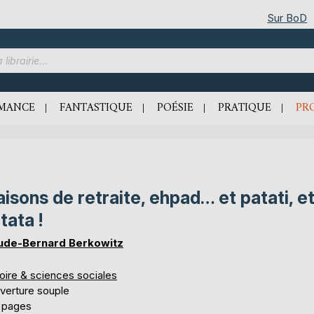
Sur BoD
MANCE
FANTASTIQUE
POÉSIE
PRATIQUE
PR
isons de retraite, ehpad… et patati, e
tata !
ude-Bernard Berkowitz
oire & sciences sociales
verture souple
 pages