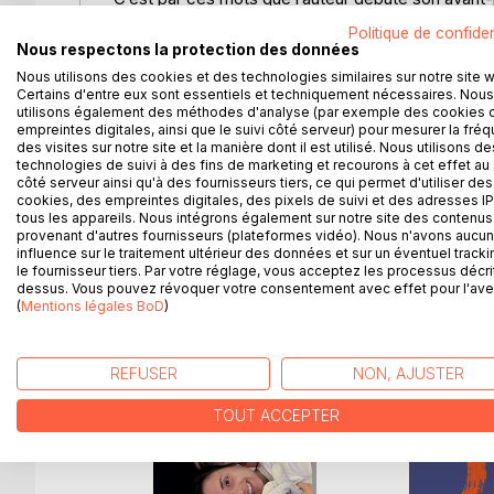
ce dernier ouvrage.
Politique de confiden
Claude-Bernard Berkowitz est né en 1934 à Allauc
Nous respectons la protection des données
première guerre mondiale et sa famille connut les
Nous utilisons des cookies et des technologies similaires sur notre site 
Sa réflexion, au moment de sa propre vieillesse, le
Certains d'entre eux sont essentiels et techniquement nécessaires. Nous
utilisons également des méthodes d'analyse (par exemple des cookies 
subjective du déclin lié à l’âge, pamphlet dénonc
empreintes digitales, ainsi que le suivi côté serveur) pour mesurer la fré
originale du sens à donner à l’histoire du coronav
des visites sur notre site et la manière dont il est utilisé. Nous utilisons de
Par cette fable tragi-comique, l’auteur, volontiers
technologies de suivi à des fins de marketing et recourons à cet effet au 
l’autodérision, démonte les idées les plus couram
côté serveur ainsi qu'à des fournisseurs tiers, ce qui permet d'utiliser des
cookies, des empreintes digitales, des pixels de suivi et des adresses IP
qui, tout en ne se prenant pas au sérieux, confirme l
tous les appareils. Nous intégrons également sur notre site des contenus 
provenant d'autres fournisseurs (plateformes vidéo). Nous n'avons aucu
influence sur le traitement ultérieur des données et sur un éventuel tracki
le fournisseur tiers. Par votre réglage, vous acceptez les processus décri
dessus. Vous pouvez révoquer votre consentement avec effet pour l'aven
D’AUTRES TITRES À D
(
Mentions légales BoD
)
REFUSER
NON, AJUSTER
TOUT ACCEPTER