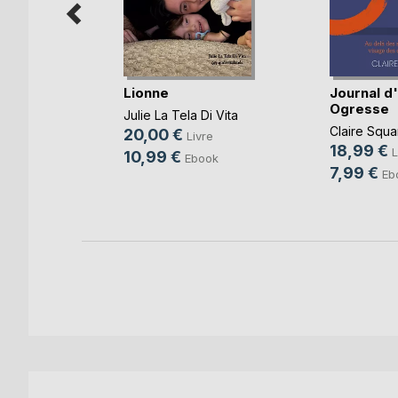
Assiégée
Lionne
Journal d
Ogresse
Julie La Tela Di Vita
Claire Squa
20,00 €
e
Livre
18,99 €
L
10,99 €
k
Ebook
7,99 €
Eb