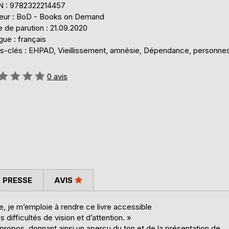
N : 9782322214457
teur : BoD - Books on Demand
 de parution : 21.09.2020
ue : français
s-clés : EHPAD, Vieillissement, amnésie, Dépendance, personne
uation:
0
avis
 PRESSE
AVIS
 je m’emploie à rendre ce livre accessible
s difficultés de vision et d’attention. »
propos, donnant ainsi un aperçu du ton et de la présentation de