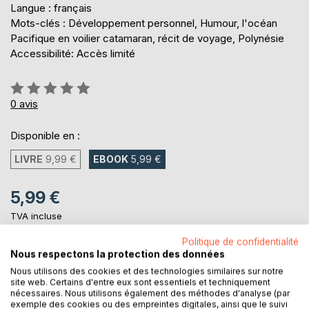
Langue : français
Mots-clés : Développement personnel, Humour, l'océan
Pacifique en voilier catamaran, récit de voyage, Polynésie
Accessibilité: Accès limité
Évaluation:
0%
0
avis
Disponible en :
LIVRE
9,99 €
EBOOK
5,99 €
5,99 €
TVA incluse
Téléchargement disponible dès maintenant
Politique de confidentialité
Nous respectons la protection des données
Nous utilisons des cookies et des technologies similaires sur notre
AJOUTER AU PANIER
site web. Certains d'entre eux sont essentiels et techniquement
nécessaires. Nous utilisons également des méthodes d'analyse (par
exemple des cookies ou des empreintes digitales, ainsi que le suivi