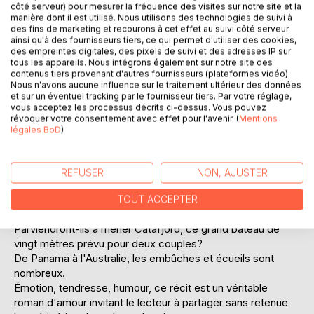
Ajouter à ma liste d'envies
côté serveur) pour mesurer la fréquence des visites sur notre site et la
manière dont il est utilisé. Nous utilisons des technologies de suivi à
Laisser un avis
des fins de marketing et recourons à cet effet au suivi côté serveur
ainsi qu'à des fournisseurs tiers, ce qui permet d'utiliser des cookies,
des empreintes digitales, des pixels de suivi et des adresses IP sur
tous les appareils. Nous intégrons également sur notre site des
contenus tiers provenant d'autres fournisseurs (plateformes vidéo).
Nous n'avons aucune influence sur le traitement ultérieur des données
et sur un éventuel tracking par le fournisseur tiers. Par votre réglage,
vous acceptez les processus décrits ci-dessus. Vous pouvez
révoquer votre consentement avec effet pour l'avenir. (
Mentions
DESCRIPTION
légales BoD
)
Malou et Domi, couple de navigateurs dynamiques, ont
REFUSER
NON, AJUSTER
bien sillonné l'Atlantique.
Ils décident d'accomplir leur rêve de jeunesse, faire le tour
TOUT ACCEPTER
du monde.
Parviendront-ils à mener Catafjord, ce grand bateau de
vingt mètres prévu pour deux couples?
De Panama à l'Australie, les embûches et écueils sont
nombreux.
Émotion, tendresse, humour, ce récit est un véritable
roman d'amour invitant le lecteur à partager sans retenue