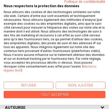
Politique de confidentialité
Nous respectons la protection des données
Pourquoi, dans toutes les organisations, des problèmes
aux solutions apparemment simples n'arrivent pas à être
Nous utilisons des cookies et des technologies similaires sur notre
site web. Certains d'entre eux sont essentiels et techniquement
résolus et reviennent de manière chronique ou sous une
nécessaires. Nous utilisons également des méthodes d'analyse (par
forme un peu différente malgré tous les efforts que l'on
exemple des cookies ou des empreintes digitales, ainsi que le suivi
peut faire pour les résoudre, avec, pour conséquences,
côté serveur) pour mesurer la fréquence des visites sur notre site et la
manière dont il est utilisé. Nous utilisons des technologies de suivi à
l'accroissement de la souffrance au travail et le rejet
des fins de marketing et recourons à cet effet au suivi côté serveur
croissant des modes d'organisations existants ?
ainsi qu'à des fournisseurs tiers, ce qui permet d'utiliser des cookies,
Ce livre donne la réponse : tout simplement, on ne cherche
des empreintes digitales, des pixels de suivi et des adresses IP sur
tous les appareils. Nous intégrons également sur notre site des
pas au bon endroit, car derrière chaque difficulté
contenus tiers provenant d'autres fournisseurs (plateformes vidéo).
apparente, il y a toujours quelque chose de caché et qui
Nous n'avons aucune influence sur le traitement ultérieur des données
est la véritable source du problème. Développer son
et sur un éventuel tracking par le fournisseur tiers. Par votre réglage,
intelligence systémique nous donne les clés permettant de
vous acceptez les processus décrits ci-dessus. Vous pouvez
révoquer votre consentement avec effet pour l'avenir. (
Mentions
rééquilibrer les relations au sein des organisations. Cela
légales BoD
)
devient une véritable approche écologique de la prévention
et de la résolution des conflits, à une époque où les
aspirations se font de plus en plus fortes vers le bonheur
REFUSER
NON, AJUSTER
au travail, l'entreprise libérée et la bienveillance dans les
relations professionnelles.
TOUT ACCEPTER
AUTEUR(S)