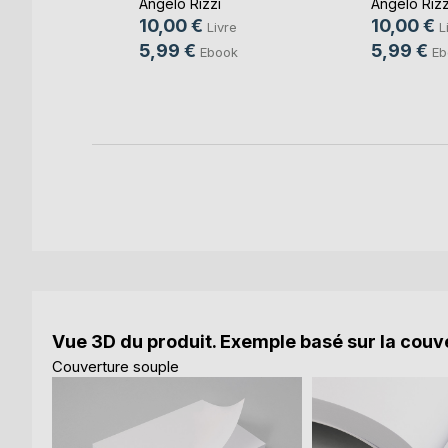
soleil
Angelo Rizzi
Angelo Rizz
10,00 €
10,00 €
Livre
L
ni
5,99 €
5,99 €
Ebook
Eb
e
k
Vue 3D du produit. Exemple basé sur la couve
Couverture souple