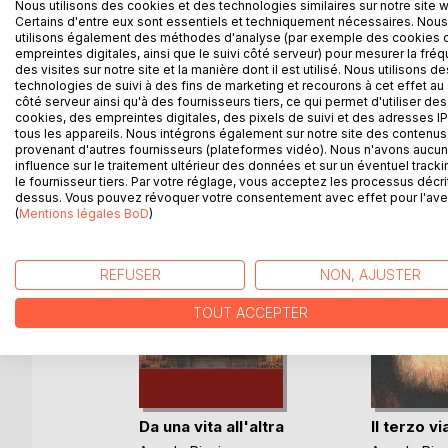
Nous utilisons des cookies et des technologies similaires sur notre site 
Spagna, oltre che grande viaggiatore, emissario ing
Certains d'entre eux sont essentiels et techniquement nécessaires. Nous
utilisons également des méthodes d'analyse (par exemple des cookies 
Toledo in contrasto con l'Inquisizione seguendo l
empreintes digitales, ainsi que le suivi côté serveur) pour mesurer la fré
ed a qualsiasi altro modello letterario.
des visites sur notre site et la manière dont il est utilisé. Nous utilisons de
technologies de suivi à des fins de marketing et recourons à cet effet au 
côté serveur ainsi qu'à des fournisseurs tiers, ce qui permet d'utiliser des
cookies, des empreintes digitales, des pixels de suivi et des adresses IP
tous les appareils. Nous intégrons également sur notre site des contenus 
D’AUTRES TITRES À D
provenant d'autres fournisseurs (plateformes vidéo). Nous n'avons aucu
influence sur le traitement ultérieur des données et sur un éventuel tracki
le fournisseur tiers. Par votre réglage, vous acceptez les processus décri
dessus. Vous pouvez révoquer votre consentement avec effet pour l'aven
(
Mentions légales BoD
)
REFUSER
NON, AJUSTER
TOUT ACCEPTER
Da una vita all'altra
Il terzo v