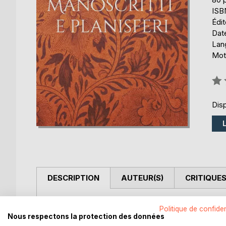
ISB
Édi
Date
Lang
Mots
Éval
0%
Disp
DESCRIPTION
AUTEUR(S)
CRITIQUES
MANOSCRITTI E PLANISFERI è l'11 volume di una ori
Politique de confiden
vite anteriori in prosa poetica. Lo ritroviamo dalla
Nous respectons la protection des données
poeta giramondo tra el-Andalus e il Maghreb, funzio