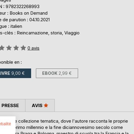
N : 9782322268993
teur : Books on Demand
 de parution : 04.10.2021
ue : italien
-clés : Reincarnazione, storia, Viaggio
uation:
0
avis
onible en :
LIVRE
9,00 €
EBOOK
2,99 €
 PRESSE
AVIS
ginale collezione tematica, dove l'autore racconta le proprie
tialité
 fine del primo millennio e la fine diciannovesimo secolo come
nario tra Praga e Bologna, maestro di scuola tra la Francia e la