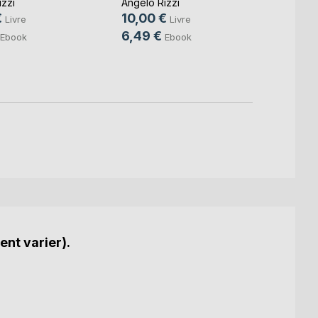
zzi
Angelo Rizzi
Angelo
€
10,00 €
10,0
Livre
Livre
6,49 €
6,99
Ebook
Ebook
ent varier).