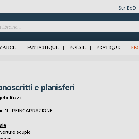
Sur BoD
MANCE
FANTASTIQUE
POÉSIE
PRATIQUE
PR
noscritti e planisferi
elo Rizzi
e 11 :
REINCARNAZIONE
sie
verture souple
pages