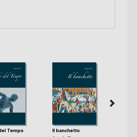
 del Tempo
Il banchetto
Intui