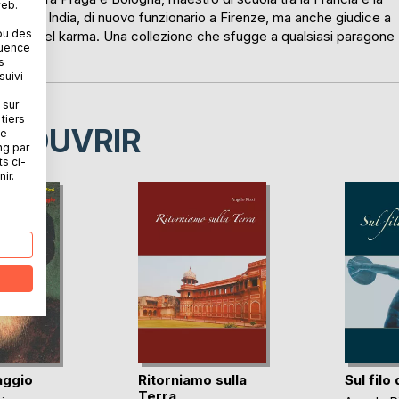
web.
lese in India, di nuovo funzionario a Firenze, ma anche giudice a
ou des
a ruota del karma. Una collezione che sfugge a qualsiasi paragone
quence
s
suivi
 sur
tiers
ÉCOUVRIR
ne
ng par
ts ci-
ir.
iaggio
Ritorniamo sulla
Sul filo
Terra