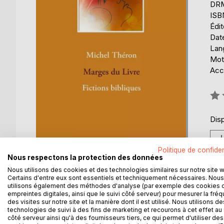
DRM 
ISB
Édi
Date
Lang
Mots
Acce
Éval
0%
Disp
Politique de confiden
Nous respectons la protection des données
Nous utilisons des cookies et des technologies similaires sur notre site 
Certains d'entre eux sont essentiels et techniquement nécessaires. Nous
utilisons également des méthodes d'analyse (par exemple des cookies 
empreintes digitales, ainsi que le suivi côté serveur) pour mesurer la fré
DESCRIPTION
AUTEUR(S)
CRITIQUES
des visites sur notre site et la manière dont il est utilisé. Nous utilisons de
technologies de suivi à des fins de marketing et recourons à cet effet au 
côté serveur ainsi qu'à des fournisseurs tiers, ce qui permet d'utiliser des