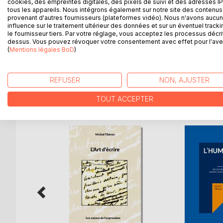
Les textes proposés ici sont des fragments de vie
cookies, des empreintes digitales, des pixels de suivi et des adresses IP
tous les appareils. Nous intégrons également sur notre site des contenus 
l'occurrence celui qui, avec d'autres mais de faço
provenant d'autres fournisseurs (plateformes vidéo). Nous n'avons aucu
théologique ou exégétique, mais littéraire et poét
influence sur le traitement ultérieur des données et sur un éventuel tracki
paradoxe n'est qu'apparent, toute irriguée de mé
le fournisseur tiers. Par votre réglage, vous acceptez les processus décri
dessus. Vous pouvez révoquer votre consentement avec effet pour l'aven
(
Mentions légales BoD
)
On vérifiera dans ce petit livre que les textes son
REFUSER
NON, AJUSTER
D’AUTRES TITRES À D
TOUT ACCEPTER