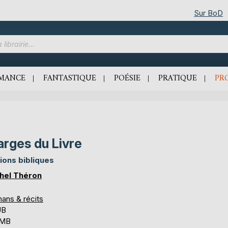
Sur BoD
MANCE
FANTASTIQUE
POÉSIE
PRATIQUE
PR
rges du Livre
tions bibliques
hel Théron
ans & récits
UB
 MB