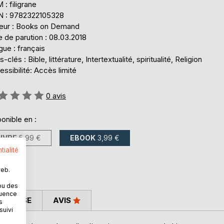
: filigrane
N : 9782322105328
teur : Books on Demand
 de parution : 08.03.2018
ue : français
-clés : Bible, littérature, Intertextualité, spiritualité, Religion
ssibilité: Accès limité
uation:
0
avis
onible en :
LIVRE
5,99 €
EBOOK
3,99 €
tialité
web.
ou des
quence
 PRESSE
AVIS
s
suivi