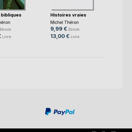
 bibliques
Histoires vraies
Fictio
héron
Michel Théron
Michel
9,99 €
9,99
Ebook
Ebook
€
13,00 €
15,0
Livre
Livre