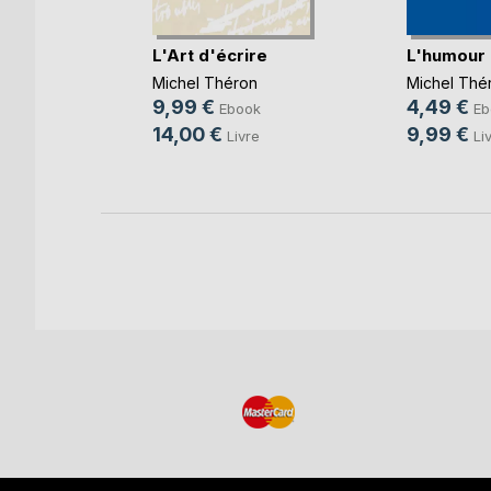
L'Art d'écrire
L'humour
itations
iques
Michel Théron
Michel Thé
n
9,99 €
4,49 €
Ebook
Eb
ok
14,00 €
9,99 €
Livre
Li
e