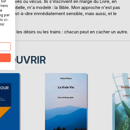
, observés ou vécus. Ils s'inscrivent en marge du Livre, en
 sur
tiers
n essentielle, m'a modelé : la Bible. Mon approche n'est pas
ne
ique, c'est-à-dire immédiatement sensible, mais aussi, et le
ng par
moire.
ts ci-
ir.
t comme les désirs ou les trains : chacun peut en cacher un autre.
ÉCOUVRIR