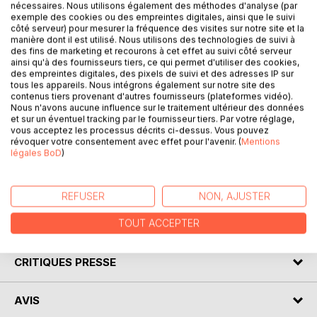
Marie-Antoinette vient d'arriver en France. Mariée d'office
nécessaires. Nous utilisons également des méthodes d'analyse (par
exemple des cookies ou des empreintes digitales, ainsi que le suivi
(comme toute sa fratrie), selon des calculs stratégiques
côté serveur) pour mesurer la fréquence des visites sur notre site et la
qui la dépassent, à un homme qu'elle n'a pas choisi, lui
manière dont il est utilisé. Nous utilisons des technologies de suivi à
aussi marié d'office, elle a quitté pour toujours son pays, sa
des fins de marketing et recourons à cet effet au suivi côté serveur
ainsi qu'à des fournisseurs tiers, ce qui permet d'utiliser des cookies,
famille, ses amis, ses racines les plus profondes. Elle est
des empreintes digitales, des pixels de suivi et des adresses IP sur
attendue... Sur ses épaules d'adolescente pèsent
tous les appareils. Nous intégrons également sur notre site des
d'énormes enjeux politiques dont elle n'a que vaguement
contenus tiers provenant d'autres fournisseurs (plateformes vidéo).
Nous n'avons aucune influence sur le traitement ultérieur des données
conscience, immédiatement accaparée comme elle l'est
et sur un éventuel tracking par le fournisseur tiers. Par votre réglage,
par les féroces intrigues de Versailles. Il faut survivre. Son
vous acceptez les processus décrits ci-dessus. Vous pouvez
caractère bien trempé va l'aider, comme il va aussi la
révoquer votre consentement avec effet pour l'avenir. (
Mentions
légales BoD
)
desservir. Déjà se dessine, derrière les combats de la
dauphine, le destin de la plus tragique reine de France.
(Édition annotée)
REFUSER
NON, AJUSTER
TOUT ACCEPTER
AUTEUR(S)
CRITIQUES PRESSE
AVIS