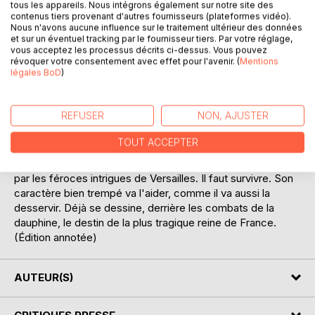
tous les appareils. Nous intégrons également sur notre site des
contenus tiers provenant d'autres fournisseurs (plateformes vidéo).
DESCRIPTION
Nous n'avons aucune influence sur le traitement ultérieur des données
et sur un éventuel tracking par le fournisseur tiers. Par votre réglage,
vous acceptez les processus décrits ci-dessus. Vous pouvez
Marie-Antoinette vient d'arriver en France. Mariée d'office
révoquer votre consentement avec effet pour l'avenir. (
Mentions
légales BoD
)
(comme toute sa fratrie), selon des calculs stratégiques
qui la dépassent, à un homme qu'elle n'a pas choisi, lui
aussi marié d'office, elle a quitté pour toujours son pays, sa
REFUSER
NON, AJUSTER
famille, ses amis, ses racines les plus profondes. Elle est
attendue... Sur ses épaules d'adolescente pèsent
TOUT ACCEPTER
d'énormes enjeux politiques dont elle n'a que vaguement
conscience, immédiatement accaparée comme elle l'est
par les féroces intrigues de Versailles. Il faut survivre. Son
caractère bien trempé va l'aider, comme il va aussi la
desservir. Déjà se dessine, derrière les combats de la
dauphine, le destin de la plus tragique reine de France.
(Édition annotée)
AUTEUR(S)