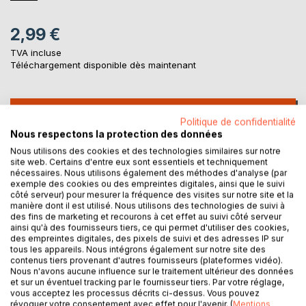
2,99 €
TVA incluse
Téléchargement disponible dès maintenant
AJOUTER AU PANIER
Politique de confidentialité
Nous respectons la protection des données
Ajouter à ma liste d'envies
Nous utilisons des cookies et des technologies similaires sur notre
site web. Certains d'entre eux sont essentiels et techniquement
Laisser un avis
nécessaires. Nous utilisons également des méthodes d'analyse (par
exemple des cookies ou des empreintes digitales, ainsi que le suivi
côté serveur) pour mesurer la fréquence des visites sur notre site et la
manière dont il est utilisé. Nous utilisons des technologies de suivi à
des fins de marketing et recourons à cet effet au suivi côté serveur
ainsi qu'à des fournisseurs tiers, ce qui permet d'utiliser des cookies,
des empreintes digitales, des pixels de suivi et des adresses IP sur
tous les appareils. Nous intégrons également sur notre site des
contenus tiers provenant d'autres fournisseurs (plateformes vidéo).
DESCRIPTION
Nous n'avons aucune influence sur le traitement ultérieur des données
et sur un éventuel tracking par le fournisseur tiers. Par votre réglage,
vous acceptez les processus décrits ci-dessus. Vous pouvez
révoquer votre consentement avec effet pour l'avenir. (
Mentions