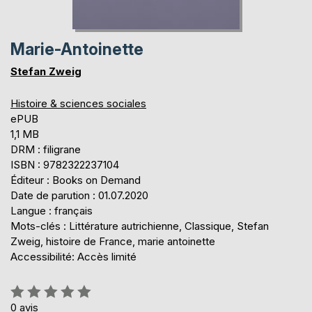
Marie-Antoinette
Stefan Zweig
Histoire & sciences sociales
ePUB
1,1 MB
DRM : filigrane
ISBN : 9782322237104
Éditeur : Books on Demand
Date de parution : 01.07.2020
Langue : français
Mots-clés : Littérature autrichienne, Classique, Stefan
Zweig, histoire de France, marie antoinette
Accessibilité: Accès limité
Évaluation:
0%
0
avis