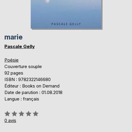
marie
Pascale Gelly
Poésie
Couverture souple
92 pages
ISBN : 9782322146680
Éditeur : Books on Demand
Date de parution : 01.08.2018
Langue : français
Évaluation:
0%
0
avis