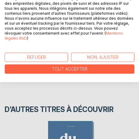
des empreintes digitales, des pixels de suivi et des adresses IP sur
tous les appareils. Nous intégrons également sur notre site des
Voici quelques textes dont le seul leitmotiv n'est autre que
contenus tiers provenant d'autres fournisseurs (plateformes vidéo).
la compréhension des relations aux proches.
Nous n'avons aucune influence sur le traitement ultérieur des données
et sur un éventuel tracking par le fournisseur tiers. Par votre réglage,
vous acceptez les processus décrits ci-dessus. Vous pouvez
révoquer votre consentement avec effet pour l'avenir. (
Mentions
AUTEUR(S)
légales BoD
)
CRITIQUES PRESSE
REFUSER
NON, AJUSTER
AVIS
TOUT ACCEPTER
D’AUTRES TITRES À DÉCOUVRIR