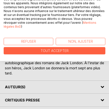
Martin Eden est un jeune marin au long cours. Sa vie est
tous les appareils. Nous intégrons également sur notre site des
faite d'aventures, il aime la boisson, les filles, les bagarres.
contenus tiers provenant d'autres fournisseurs (plateformes vidéo).
Nous n'avons aucune influence sur le traitement ultérieur des données
Jusqu'au jour où il rencontre Ruth Morse, jeune femme de
et sur un éventuel tracking par le fournisseur tiers. Par votre réglage,
la bonne bourgeoisie. Pour la séduire, il renonce à ses
vous acceptez les processus décrits ci-dessus. Vous pouvez
mauvaises habitudes, à ses mauvaises fréquentations. À
révoquer votre consentement avec effet pour l'avenir. (
Mentions
légales BoD
)
force de travail, il se forge un savoir encyclopédique, et
découvre qu'il a un réel talent pour l'écriture. Mais la famille
de Ruth voit d'un mauvais oeil la liaison de leur fille avec
REFUSER
NON, AJUSTER
Martin. Celui-ci se donne deux ans pour réussir, faire
publier ses écrits, afin d'épouser Ruth. Martin Eden aspire
TOUT ACCEPTER
à cette ascension sociale, plus dure sera la chute...
Ce roman est considéré comme le meilleur et le plus
autobiographique des romans de Jack London. À l'instar de
son héros, Jack London se donnera la mort sept ans plus
tard.
AUTEUR(S)
CRITIQUES PRESSE