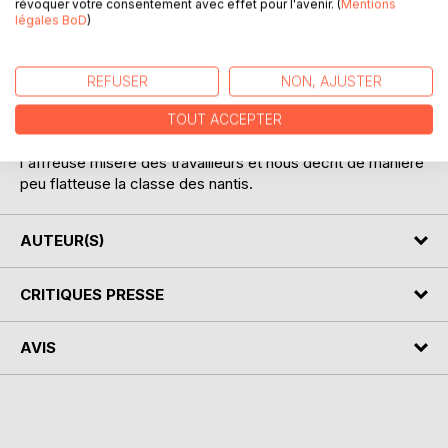
révoquer votre consentement avec effet pour l'avenir. (
Mentions
légales BoD
)
Martin, abandonné dès son plus jeune âge par son père, un
comte autoritaire, dépravé, sans coeur, connaîtra la vie des
enfants trouvés de cette époque. Mais grâce à son bon
REFUSER
NON, AJUSTER
fond, il surmontera sa vie cauchemardesque, et retrouvera
son père. Épilogue très moral... Eugène Sue nous expose
TOUT ACCEPTER
dans ces quatre volumes sa thèse socialiste, dénonce
l'affreuse misère des travailleurs et nous décrit de manière
peu flatteuse la classe des nantis.
AUTEUR(S)
CRITIQUES PRESSE
AVIS