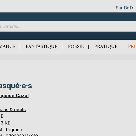
Sur BoD
MANCE
FANTASTIQUE
POÉSIE
PRATIQUE
PR
squé·e·s
nçoise Cazal
ans & récits
UB
,3 KB
: filigrane