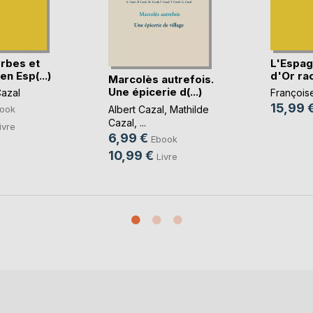
rbes et
L'Espag
en Esp(...)
d'Or rac
Marcolès autrefois.
Une épicerie d(...)
Cazal
François
15,99 
Albert Cazal
,
Mathilde
ook
Cazal
, ...
ivre
6,99 €
Ebook
10,99 €
Livre