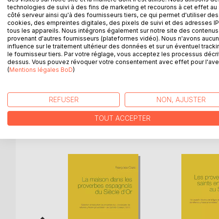
Pour le corps social, la pandémie du Covid-19 est 
technologies de suivi à des fins de marketing et recourons à cet effet au 
restera-t-il de tout cela après, quand tout sera term
côté serveur ainsi qu'à des fournisseurs tiers, ce qui permet d'utiliser des
avoir réussi à faire porter un masque à l'ensemble
cookies, des empreintes digitales, des pixels de suivi et des adresses IP
tous les appareils. Nous intégrons également sur notre site des contenus 
laquelle ces quelques pages tentent de retenir le
provenant d'autres fournisseurs (plateformes vidéo). Nous n'avons aucu
Ces petites scènes de la société masquée, parfo
influence sur le traitement ultérieur des données et sur un éventuel tracki
décor familier des rues de Toulouse. Elles plonge
le fournisseur tiers. Par votre réglage, vous acceptez les processus décri
dessus. Vous pouvez révoquer votre consentement avec effet pour l'aven
le port du masque appauvrit ces contacts sociaux 
(
Mentions légales BoD
)
quotidienne.
Tout, dans ces pages, est authentique, à part ce qu
REFUSER
NON, AJUSTER
TOUT ACCEPTER
D’AUTRES TITRES À D