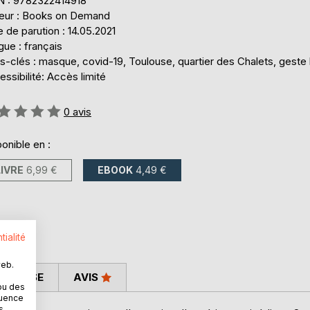
N : 9782322414918
teur : Books on Demand
 de parution : 14.05.2021
ue : français
-clés : masque, covid-19, Toulouse, quartier des Chalets, geste 
ssibilité: Accès limité
uation:
0
avis
onible en :
LIVRE
6,99 €
EBOOK
4,49 €
tialité
web.
 PRESSE
AVIS
ou des
quence
s