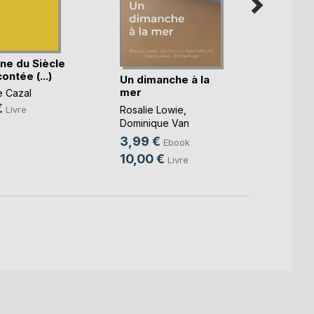
ne du Siècle
Les d
ontée (...)
vie h
Un dimanche à la
mer
e Cazal
Rodrig
Luna
€
Rosalie Lowie
,
Livre
5,99
Dominique Van
Cotthem
, ...
13,9
3,99 €
Ebook
10,00 €
Livre