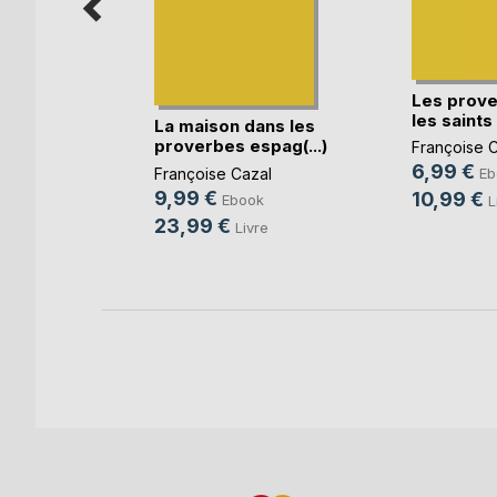
 Femmes
Les prove
les saints 
La maison dans les
proverbes espag(...)
Françoise 
k
6,99 €
Françoise Cazal
Eb
e
9,99 €
10,99 €
Ebook
L
23,99 €
Livre