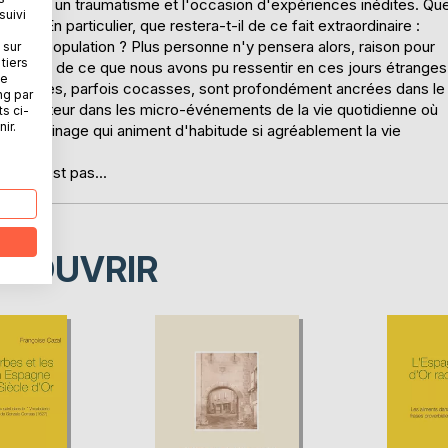
à la fois un traumatisme et l'occasion d'expériences inédites. Qu
suivi
iné ? En particulier, que restera-t-il de ce fait extraordinaire :
 d'une population ? Plus personne n'y pensera alors, raison pour
 sur
tiers
 souvenir de ce que nous avons pu ressentir en ces jours étranges
ne
is amères, parfois cocasses, sont profondément ancrées dans le
ng par
nt le lecteur dans les micro-événements de la vie quotidienne où
ts ci-
ir.
de voisinage qui animent d'habitude si agréablement la vie
i ne l'est pas...
ÉCOUVRIR