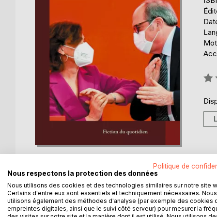
ISB
Édi
Date
Lang
Mots
Acce
Éval
0%
Disp
Politique de confiden
Nous respectons la protection des données
Nous utilisons des cookies et des technologies similaires sur notre site 
Certains d'entre eux sont essentiels et techniquement nécessaires. Nous
DESCRIPTION
AUTEUR(S)
CRITIQUES
utilisons également des méthodes d'analyse (par exemple des cookies 
empreintes digitales, ainsi que le suivi côté serveur) pour mesurer la fré
des visites sur notre site et la manière dont il est utilisé. Nous utilisons de