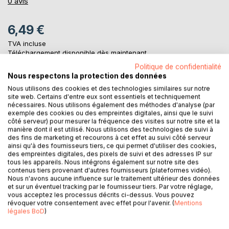
0%
0
avis
6,49 €
TVA incluse
Téléchargement disponible dès maintenant
Politique de confidentialité
Nous respectons la protection des données
AJOUTER AU PANIER
Nous utilisons des cookies et des technologies similaires sur notre
site web. Certains d'entre eux sont essentiels et techniquement
nécessaires. Nous utilisons également des méthodes d'analyse (par
exemple des cookies ou des empreintes digitales, ainsi que le suivi
Ajouter à ma liste d'envies
côté serveur) pour mesurer la fréquence des visites sur notre site et la
Laisser un avis
manière dont il est utilisé. Nous utilisons des technologies de suivi à
des fins de marketing et recourons à cet effet au suivi côté serveur
ainsi qu'à des fournisseurs tiers, ce qui permet d'utiliser des cookies,
des empreintes digitales, des pixels de suivi et des adresses IP sur
tous les appareils. Nous intégrons également sur notre site des
contenus tiers provenant d'autres fournisseurs (plateformes vidéo).
Nous n'avons aucune influence sur le traitement ultérieur des données
et sur un éventuel tracking par le fournisseur tiers. Par votre réglage,
vous acceptez les processus décrits ci-dessus. Vous pouvez
révoquer votre consentement avec effet pour l'avenir. (
Mentions
DESCRIPTION
légales BoD
)