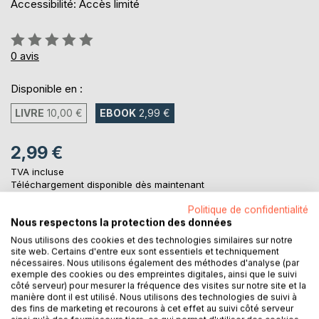
Accessibilité: Accès limité
Évaluation:
0%
0
avis
Disponible en :
LIVRE
10,00 €
EBOOK
2,99 €
2,99 €
TVA incluse
Téléchargement disponible dès maintenant
Politique de confidentialité
Nous respectons la protection des données
AJOUTER AU PANIER
Nous utilisons des cookies et des technologies similaires sur notre
site web. Certains d'entre eux sont essentiels et techniquement
nécessaires. Nous utilisons également des méthodes d'analyse (par
Ajouter à ma liste d'envies
exemple des cookies ou des empreintes digitales, ainsi que le suivi
côté serveur) pour mesurer la fréquence des visites sur notre site et la
Laisser un avis
manière dont il est utilisé. Nous utilisons des technologies de suivi à
des fins de marketing et recourons à cet effet au suivi côté serveur