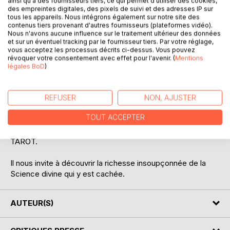
ainsi qu'à des fournisseurs tiers, ce qui permet d'utiliser des cookies,
des empreintes digitales, des pixels de suivi et des adresses IP sur
tous les appareils. Nous intégrons également sur notre site des
contenus tiers provenant d'autres fournisseurs (plateformes vidéo).
Nous n'avons aucune influence sur le traitement ultérieur des données
et sur un éventuel tracking par le fournisseur tiers. Par votre réglage,
vous acceptez les processus décrits ci-dessus. Vous pouvez
DESCRIPTION
révoquer votre consentement avec effet pour l'avenir. (
Mentions
légales BoD
)
Mat TAROT
REFUSER
NON, AJUSTER
Roland ARNOLD, auteur de nombreux ouvrages, nous
TOUT ACCEPTER
transmet dans ce nouveau roman l'enseignement
symbolique des 22 arcanes majeures du jeu de cartes du
TAROT.
Il nous invite à découvrir la richesse insoupçonnée de la
Science divine qui y est cachée.
AUTEUR(S)