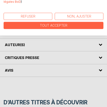
légales BoD
)
Mathias Sandorf, trahi alors qu'il luttait pour libérer la
Hongrie de la domination autrichienne, s'échappe de
prison. Il réapparait sous le nom de docteur Antékirtt,
REFUSER
NON, AJUSTER
possédant des navires électriques lui permettant de
TOUT ACCEPTER
traverser la Méditerranée très rapidement, pour accomplir
sa vengeance...
AUTEUR(S)
CRITIQUES PRESSE
AVIS
D’AUTRES TITRES À DÉCOUVRIR