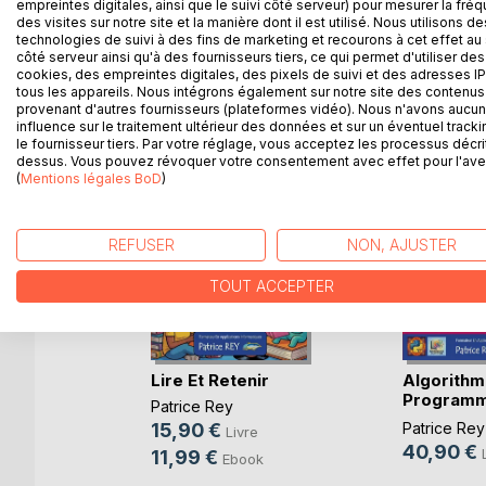
qui semblent magiques.
empreintes digitales, ainsi que le suivi côté serveur) pour mesurer la fré
des visites sur notre site et la manière dont il est utilisé. Nous utilisons de
technologies de suivi à des fins de marketing et recourons à cet effet au 
côté serveur ainsi qu'à des fournisseurs tiers, ce qui permet d'utiliser des
cookies, des empreintes digitales, des pixels de suivi et des adresses IP
tous les appareils. Nous intégrons également sur notre site des contenus 
D’AUTRES TITRES À D
provenant d'autres fournisseurs (plateformes vidéo). Nous n'avons aucu
influence sur le traitement ultérieur des données et sur un éventuel tracki
le fournisseur tiers. Par votre réglage, vous acceptez les processus décri
dessus. Vous pouvez révoquer votre consentement avec effet pour l'aven
(
Mentions légales BoD
)
REFUSER
NON, AJUSTER
TOUT ACCEPTER
ions
Lire Et Retenir
Algorithm
Programm
Patrice Rey
Class(...)
15,90 €
Patrice Rey
Livre
40,90 €
e
11,99 €
Ebook
ok