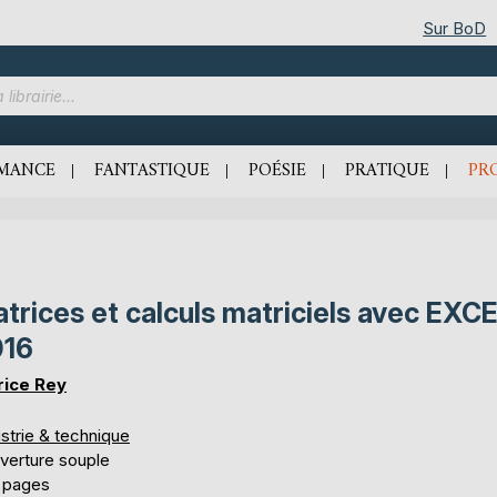
Sur BoD
MANCE
FANTASTIQUE
POÉSIE
PRATIQUE
PR
trices et calculs matriciels avec EXC
016
rice Rey
strie & technique
verture souple
 pages