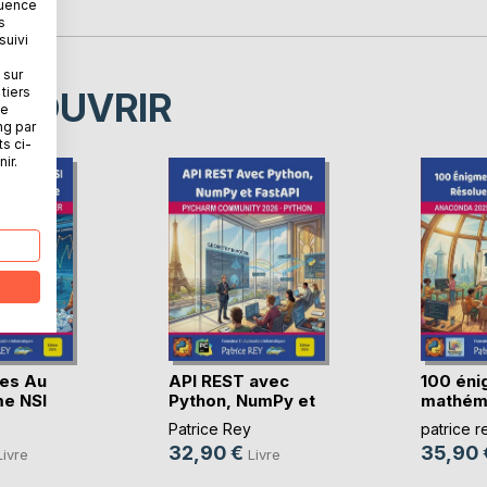
quence
s
suivi
 sur
tiers
ÉCOUVRIR
ne
ng par
ts ci-
ir.
es Au
API REST avec
100 én
e NSI
Python, NumPy et
mathém
FastAPI
résolues
Patrice Rey
patrice r
32,90 €
35,90 
Livre
Livre