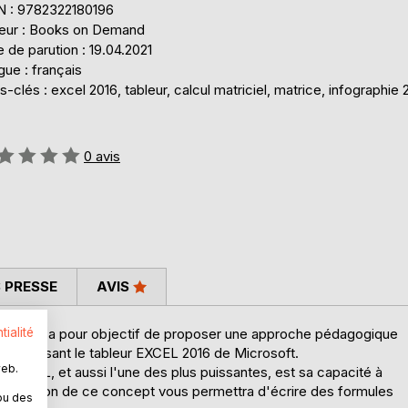
N : 9782322180196
teur : Books on Demand
 de parution : 19.04.2021
ue : français
-clés : excel 2016, tableur, calcul matriciel, matrice, infographie 
uation:
0
avis
 PRESSE
AVIS
tialité
ce livre a pour objectif de proposer une approche pédagogique
 en utilisant le tableur EXCEL 2016 de Microsoft.
web.
d'EXCEL, et aussi l'une des plus puissantes, est sa capacité à
préhension de ce concept vous permettra d'écrire des formules
ou des