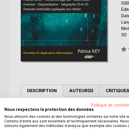
ISB
Édi
Date
Lang
Mots
3D
Éval
0%
DESCRIPTION
AUTEUR(S)
CRITIQUES
Politique de confiden
Dans le domaine de l'enseignement informatique, 
Nous respectons la protection des données
pour l'étude des matrices et des calculs matriciels
Nous utilisons des cookies et des technologies similaires sur notre site 
L'une des caractéristiques les plus intéressantes 
Certains d'entre eux sont essentiels et techniquement nécessaires. Nous
intégrer des matrices dans les formules. La com
utilisons également des méthodes d'analyse (par exemple des cookies 