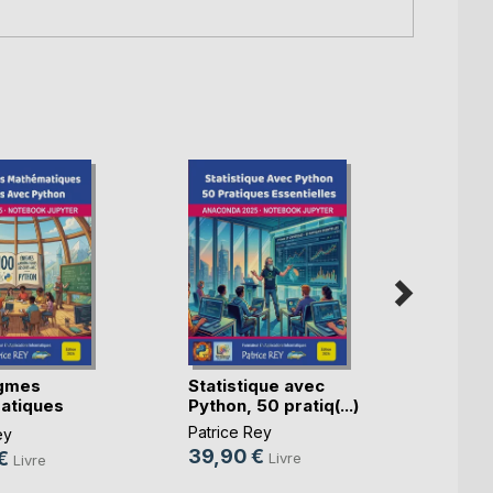
igmes
Statistique avec
Géomé
atiques
Python, 50 pratiq(...)
trian
(...)
(...)
Patrice Rey
ey
Patric
39,90 €
€
39,9
Livre
Livre