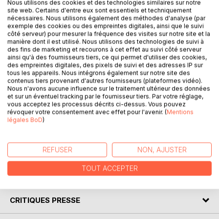
Nous utilisons des cookies et des technologies similaires sur notre
site web. Certains d'entre eux sont essentiels et techniquement
nécessaires. Nous utilisons également des méthodes d'analyse (par
exemple des cookies ou des empreintes digitales, ainsi que le suivi
côté serveur) pour mesurer la fréquence des visites sur notre site et la
DESCRIPTION
manière dont il est utilisé. Nous utilisons des technologies de suivi à
des fins de marketing et recourons à cet effet au suivi côté serveur
ainsi qu'à des fournisseurs tiers, ce qui permet d'utiliser des cookies,
Accompagnez encore Maurice et ses amis au comptoir du
des empreintes digitales, des pixels de suivi et des adresses IP sur
tous les appareils. Nous intégrons également sur notre site des
café tabac de la mairie d’Aubervilliers, de juin 2002 à
contenus tiers provenant d'autres fournisseurs (plateformes vidéo).
Décembre 2002 et buvez et discutez avec eux pour
Nous n'avons aucune influence sur le traitement ultérieur des données
l’apéro ! Il s’y passe toujours autant de choses, échanges,
et sur un éventuel tracking par le fournisseur tiers. Par votre réglage,
joutes verbales et rhétoriques de comptoir aussi vraies que
vous acceptez les processus décrits ci-dessus. Vous pouvez
révoquer votre consentement avec effet pour l'avenir. (
Mentions
réelles ! Toutes, animées par Maurice, sage, philosophe
légales BoD
)
(de comptoir), psychologue, sociologue, anthropologue du
quotidien et toujours là
pour élever le débat...
REFUSER
NON, AJUSTER
TOUT ACCEPTER
AUTEUR(S)
CRITIQUES PRESSE