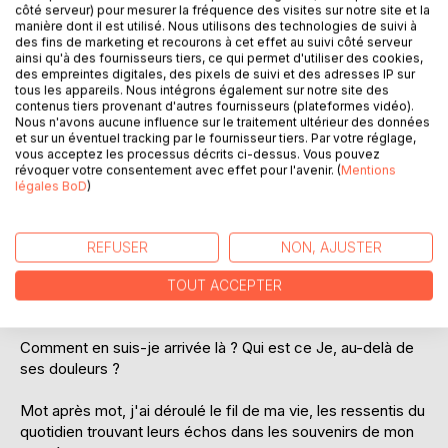
côté serveur) pour mesurer la fréquence des visites sur notre site et la
manière dont il est utilisé. Nous utilisons des technologies de suivi à
des fins de marketing et recourons à cet effet au suivi côté serveur
ainsi qu'à des fournisseurs tiers, ce qui permet d'utiliser des cookies,
des empreintes digitales, des pixels de suivi et des adresses IP sur
tous les appareils. Nous intégrons également sur notre site des
contenus tiers provenant d'autres fournisseurs (plateformes vidéo).
DESCRIPTION
Nous n'avons aucune influence sur le traitement ultérieur des données
et sur un éventuel tracking par le fournisseur tiers. Par votre réglage,
vous acceptez les processus décrits ci-dessus. Vous pouvez
révoquer votre consentement avec effet pour l'avenir. (
Mentions
Février 2011.
légales BoD
)
J'ai éprouvé le besoin de mettre sur papier des pensées
que je tourne et retourne dans ma tête depuis des mois,
REFUSER
NON, AJUSTER
voire des années. La souffrance est si grande que j'ai
l'impression d'étouffer, de mourir petit à petit, sans
TOUT ACCEPTER
parvenir à vivre.
Comment en suis-je arrivée là ? Qui est ce Je, au-delà de
ses douleurs ?
Mot après mot, j'ai déroulé le fil de ma vie, les ressentis du
quotidien trouvant leurs échos dans les souvenirs de mon