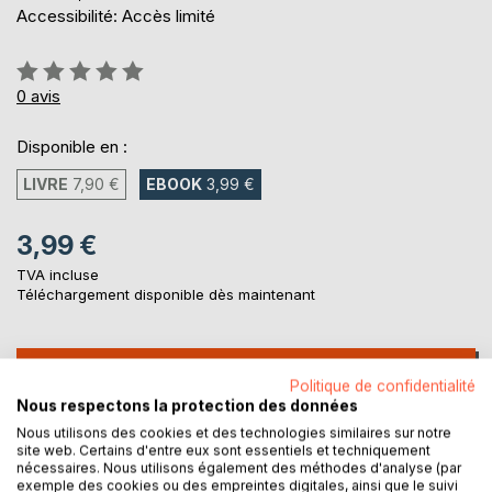
Accessibilité: Accès limité
Évaluation:
0%
0
avis
Disponible en :
LIVRE
7,90 €
EBOOK
3,99 €
3,99 €
TVA incluse
Téléchargement disponible dès maintenant
AJOUTER AU PANIER
Politique de confidentialité
Nous respectons la protection des données
Ajouter à ma liste d'envies
Nous utilisons des cookies et des technologies similaires sur notre
site web. Certains d'entre eux sont essentiels et techniquement
Laisser un avis
nécessaires. Nous utilisons également des méthodes d'analyse (par
exemple des cookies ou des empreintes digitales, ainsi que le suivi