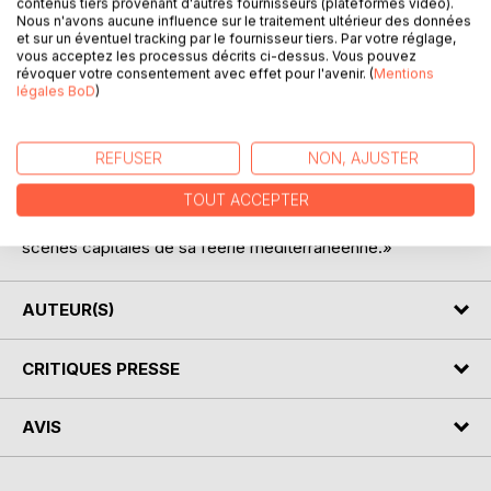
contenus tiers provenant d'autres fournisseurs (plateformes vidéo).
Nous n'avons aucune influence sur le traitement ultérieur des données
«Adrien Zograffi, âgé de vingt-deux ans, quitte son pays
et sur un éventuel tracking par le fournisseur tiers. Par votre réglage,
vous acceptez les processus décrits ci-dessus. Vous pouvez
pour la première fois en décembre 1906. Il s'embarque à
révoquer votre consentement avec effet pour l'avenir. (
Mentions
Constantza pour Alexandrie d'Égypte.
légales BoD
)
C'est une date qui compte dans son existence. Jusqu'à la
veille de la Grande Guerre, notre jeune idéaliste sera
l'amant de la Méditerranée. La Roumanie, Braïla, où sa
REFUSER
NON, AJUSTER
mère peine dans l'angoisse, ne le reverront plus que le
temps nécessaire aux hirondelles pour élever leurs petits.
TOUT ACCEPTER
Dans les pages qui suivent, Adrien raconte lui-même les
scènes capitales de sa féerie méditerranéenne.»
AUTEUR(S)
CRITIQUES PRESSE
AVIS