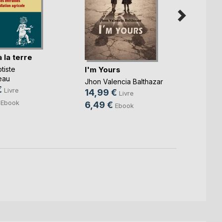
 la terre
L'Omb
I'm Yours
tiste
Christ
eau
24,9
Jhon Valencia Balthazar
€
Livre
8,49
14,99 €
Livre
Ebook
6,49 €
Ebook