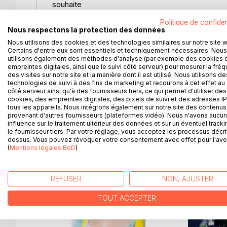
souhaite
en connaître un peu plus sur le caractère et la vi
Politique de confiden
phrase :
Nous respectons la protection des données
"Montre-moi votre soutien-gorge !"
Nous utilisons des cookies et des technologies similaires sur notre site 
Certains d'entre eux sont essentiels et techniquement nécessaires. Nous
....... et ploufff !
utilisons également des méthodes d'analyse (par exemple des cookies 
empreintes digitales, ainsi que le suivi côté serveur) pour mesurer la fré
des visites sur notre site et la manière dont il est utilisé. Nous utilisons de
Situation inimaginable ! ... au moins en France ou 
technologies de suivi à des fins de marketing et recourons à cet effet au 
côté serveur ainsi qu'à des fournisseurs tiers, ce qui permet d'utiliser des
cookies, des empreintes digitales, des pixels de suivi et des adresses IP
Sommes-nous conscientes de tous les secrets sur
tous les appareils. Nous intégrons également sur notre site des contenus 
provenant d'autres fournisseurs (plateformes vidéo). Nous n'avons aucu
influence sur le traitement ultérieur des données et sur un éventuel tracki
le fournisseur tiers. Par votre réglage, vous acceptez les processus décri
dessus. Vous pouvez révoquer votre consentement avec effet pour l'aven
D’AUTRES TITRES À D
(
Mentions légales BoD
)
REFUSER
NON, AJUSTER
TOUT ACCEPTER