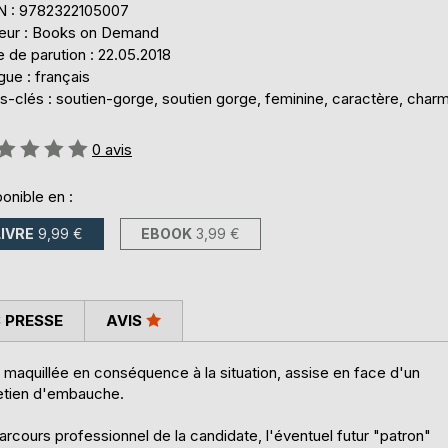
N : 9782322105007
teur : Books on Demand
 de parution : 22.05.2018
ue : français
s-clés : soutien-gorge, soutien gorge, feminine, caractère, char
uation:
0
avis
onible en :
LIVRE
9,99 €
EBOOK
3,99 €
 PRESSE
AVIS
maquillée en conséquence à la situation, assise en face d'un
retien d'embauche.
cours professionnel de la candidate, l'éventuel futur "patron"