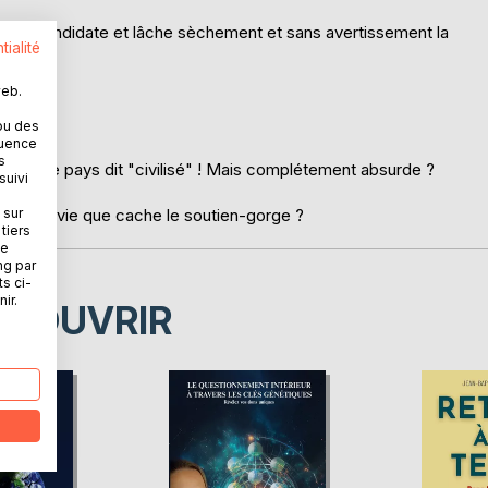
e de la candidate et lâche sèchement et sans avertissement la
tialité
web.
ou des
quence
s
tout autre pays dit "civilisé" ! Mais complétement absurde ?
suivi
 sur
 notre vie que cache le soutien-gorge ?
tiers
ne
ng par
ts ci-
ir.
ÉCOUVRIR