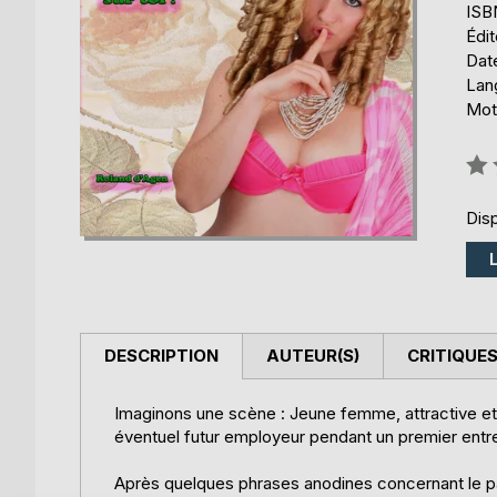
ISB
Édi
Date
Lang
Mot
Éval
0%
Disp
DESCRIPTION
AUTEUR(S)
CRITIQUES
Imaginons une scène : Jeune femme, attractive et 
éventuel futur employeur pendant un premier ent
Après quelques phrases anodines concernant le par