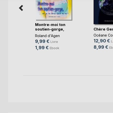
Montre-moi ton
Chère Ge
soutien-gorge,
...e(...)
r terre,
Océane Co
Roland d'Agen
...)
12,90 €
9,99 €
L
Livre
,
Annelise
8,99 €
1,99 €
Eb
Ebook
n
, ...
k