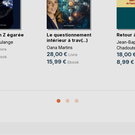
n Z égarée
Le questionnement
Retour à
intérieur à trav(...)
ulange
Jean-Bap
Oana Martins
Chadout
ivre
28,00 €
18,00 
Livre
ook
15,99 €
8,99 €
Ebook