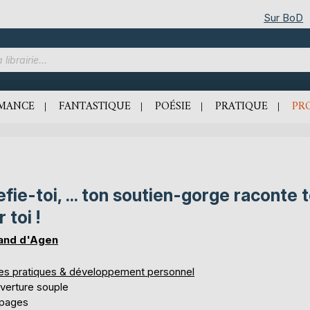
Sur BoD
MANCE
FANTASTIQUE
POÉSIE
PRATIQUE
PR
fie-toi, ... ton soutien-gorge raconte 
r toi !
and d'Agen
res pratiques & développement personnel
verture souple
 pages