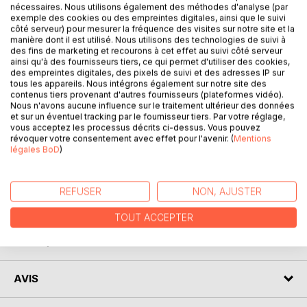
nécessaires. Nous utilisons également des méthodes d'analyse (par
exemple des cookies ou des empreintes digitales, ainsi que le suivi
Dans cet ouvrage, je parle de sagesse, spiritualité,
côté serveur) pour mesurer la fréquence des visites sur notre site et la
sciences, étoiles, musique, l'amour dans toutes ses
manière dont il est utilisé. Nous utilisons des technologies de suivi à
formes (romantisme, sensualité, passion), éducation,
des fins de marketing et recourons à cet effet au suivi côté serveur
ainsi qu'à des fournisseurs tiers, ce qui permet d'utiliser des cookies,
pierres précieuses, électricité, nature, fiction, cosmologie,
des empreintes digitales, des pixels de suivi et des adresses IP sur
mon propre alphabet. C'est un partage de mes idées et
tous les appareils. Nous intégrons également sur notre site des
connaissances en poésies, chansons, citations, nouvelle,
contenus tiers provenant d'autres fournisseurs (plateformes vidéo).
Nous n'avons aucune influence sur le traitement ultérieur des données
divers écrits avec divers jeux de mots.
et sur un éventuel tracking par le fournisseur tiers. Par votre réglage,
Maniant les mots avec adresse, variant les tonalités et les
vous acceptez les processus décrits ci-dessus. Vous pouvez
sujets, cet ouvrage éclaire des textes amusants,
révoquer votre consentement avec effet pour l'avenir. (
Mentions
légales BoD
)
percutants, étonnants...mais pour sûr toujours
originaux...pour le plaisir de lire...
REFUSER
NON, AJUSTER
AUTEUR(S)
TOUT ACCEPTER
CRITIQUES PRESSE
AVIS