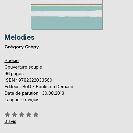
Melodies
Grégory Crépy
Poésie
Couverture souple
96 pages
ISBN : 9782322033560
Éditeur : BoD - Books on Demand
Date de parution : 30.08.2013
Langue : français
Évaluation:
0%
0
avis