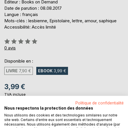
Éditeur : Books on Demand
Date de parution : 08.08.2017
Langue : français
Mots-clés : lesbienne, Epistolaire, lettre, amour, saphique
Accessibilité: Accès limité
Évaluation:
0%
0
avis
Disponible en :
LIVRE
7,90 €
EBOOK
3,99 €
3,99 €
TVA incluse
Téléchargement disponible dès maintenant
Politique de confidentialité
Nous respectons la protection des données
Nous utilisons des cookies et des technologies similaires sur notre
AJOUTER AU PANIER
site web. Certains d'entre eux sont essentiels et techniquement
nécessaires. Nous utilisons également des méthodes d'analyse (par