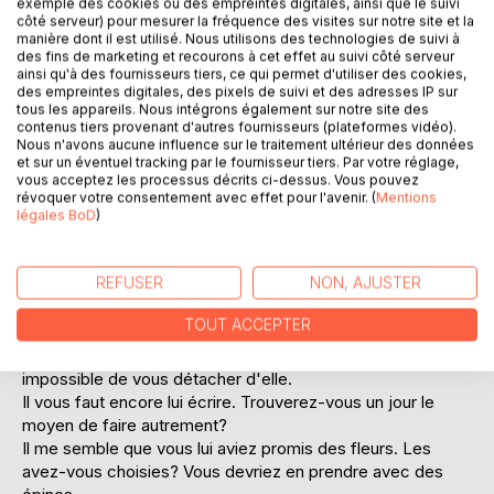
exemple des cookies ou des empreintes digitales, ainsi que le suivi
côté serveur) pour mesurer la fréquence des visites sur notre site et la
Ajouter à ma liste d'envies
manière dont il est utilisé. Nous utilisons des technologies de suivi à
Laisser un avis
des fins de marketing et recourons à cet effet au suivi côté serveur
ainsi qu'à des fournisseurs tiers, ce qui permet d'utiliser des cookies,
des empreintes digitales, des pixels de suivi et des adresses IP sur
tous les appareils. Nous intégrons également sur notre site des
contenus tiers provenant d'autres fournisseurs (plateformes vidéo).
Nous n'avons aucune influence sur le traitement ultérieur des données
et sur un éventuel tracking par le fournisseur tiers. Par votre réglage,
vous acceptez les processus décrits ci-dessus. Vous pouvez
révoquer votre consentement avec effet pour l'avenir. (
Mentions
légales BoD
)
DESCRIPTION
REFUSER
NON, AJUSTER
Cette femme. Votre obsession depuis quatre ans.
Vous l'avez rencontrée dans les Balkans, vous la retrouvez
TOUT ACCEPTER
à Saint-Malo.
Elle vous agace toujours autant, pourtant il vous est
impossible de vous détacher d'elle.
Il vous faut encore lui écrire. Trouverez-vous un jour le
moyen de faire autrement?
Il me semble que vous lui aviez promis des fleurs. Les
avez-vous choisies? Vous devriez en prendre avec des