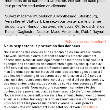
mémoires de la baronne d’Oberkirch. Elle sert de base pour
leur première traduction en allemand.
Suivez madame d’Oberkirch à Montbéliard, Strasbourg,
Versailles et Stuttgart. Laissez-vous porter par le charme
de son style. Rencontrez avec elle Louis XVI, le cardinal de
Rohan, Cagliostro, Necker, Marie-Antoinette, l’Abbé Raynal,
d’Alembert, Paul de Russie, madame de Bourbon et bien
sûr Sophie Dorothée de Wurtemberg, amie d’enfance de la
Politique de confidentialité
Nous respectons la protection des données
baronne d’Oberkirch et future tsarine de toutes les Russies.
Nous utilisons des cookies et des technologies similaires sur notre
site web. Certains d'entre eux sont essentiels et techniquement
Dans ma vie d’auteur, j’ai été assez heureux pour
nécessaires. Nous utilisons également des méthodes d'analyse (par
rencontrer et apprécier beaucoup d’honnêtes gens,
exemple des cookies ou des empreintes digitales, ainsi que le suivi
beaucoup de belles âmes, parmi lesquelles j’aime à vous
côté serveur) pour mesurer la fréquence des visites sur notre site et la
manière dont il est utilisé. Nous utilisons des technologies de suivi à
classer.
des fins de marketing et recourons à cet effet au suivi côté serveur
– Johann Wolfgang Goethe
ainsi qu'à des fournisseurs tiers, ce qui permet d'utiliser des cookies,
des empreintes digitales, des pixels de suivi et des adresses IP sur
tous les appareils. Nous intégrons également sur notre site des
Il n’y a que trois femmes sérieusement et véritablement
contenus tiers provenant d'autres fournisseurs (plateformes vidéo).
charmantes de conversation dans toute l’Alsace ; ce sont
Nous n'avons aucune influence sur le traitement ultérieur des données
mesdames de Dietrich, de Berckheim de Schoppenwyr et
et sur un éventuel tracking par le fournisseur tiers. Par votre réglage,
vous acceptez les processus décrits ci-dessus. Vous pouvez
d’Oberkirch ; les autres parlent et ne causent point.
révoquer votre consentement avec effet pour l'avenir. (
Mentions
– Cardinal de Rohan