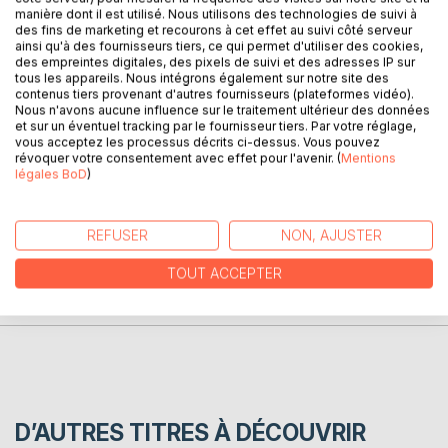
L'auteur fut, pendant deux ans, la femme de Paul Verlaine.
manière dont il est utilisé. Nous utilisons des technologies de suivi à
Une figure qui a pris dans l'oeuvre du poète une place
des fins de marketing et recourons à cet effet au suivi côté serveur
ainsi qu'à des fournisseurs tiers, ce qui permet d'utiliser des cookies,
contrastée. Dans ce livre, publié après sa mort par
des empreintes digitales, des pixels de suivi et des adresses IP sur
l'écrivain François Porché, qui en écrivit l'introduction, elle
tous les appareils. Nous intégrons également sur notre site des
raconte ces deux années riches et difficiles, pour rétablir
contenus tiers provenant d'autres fournisseurs (plateformes vidéo).
Nous n'avons aucune influence sur le traitement ultérieur des données
une vérité qu'elle estime avoir été mal comprise. Une belle
et sur un éventuel tracking par le fournisseur tiers. Par votre réglage,
découverte.
vous acceptez les processus décrits ci-dessus. Vous pouvez
révoquer votre consentement avec effet pour l'avenir. (
Mentions
légales BoD
)
AUTEUR(S)
REFUSER
NON, AJUSTER
CRITIQUES PRESSE
TOUT ACCEPTER
AVIS
D’AUTRES TITRES À DÉCOUVRIR