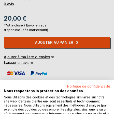
0%
0
avis
20,00 €
TVA incluse /
Envoi en sus
disponible (dès maintenant)
AJOUTER AU PANIER
Ajouter à ma liste d'envies
Laisser un avis
Politique de confidentialité
Nous respectons la protection des données
Nous utilisons des cookies et des technologies similaires sur notre
DESCRIPTION
site web. Certains d'entre eux sont essentiels et techniquement
nécessaires. Nous utilisons également des méthodes d'analyse (par
exemple des cookies ou des empreintes digitales, ainsi que le suivi
côté serveur) pour mesurer la fréquence des visites sur notre site et la