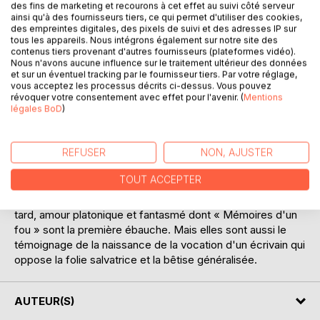
des fins de marketing et recourons à cet effet au suivi côté serveur
DESCRIPTION
ainsi qu'à des fournisseurs tiers, ce qui permet d'utiliser des cookies,
des empreintes digitales, des pixels de suivi et des adresses IP sur
tous les appareils. Nous intégrons également sur notre site des
« Mémoires d'un fou » est un roman de jeunesse de
contenus tiers provenant d'autres fournisseurs (plateformes vidéo).
Nous n'avons aucune influence sur le traitement ultérieur des données
Gustave Flaubert qui ne fut publié qu'après sa mort. Le
et sur un éventuel tracking par le fournisseur tiers. Par votre réglage,
narrateur y raconte son enfance peu heureuse, malmenée
vous acceptez les processus décrits ci-dessus. Vous pouvez
par les moqueries de ses camarades au collège puis
révoquer votre consentement avec effet pour l'avenir. (
Mentions
l'amour qu'il ressent, encore adolescent, pour une femme
légales BoD
)
mariée croisée sur la plage de Trouville. Cette passion à la
fois secrète et idéalisée est autobiographique puisque
REFUSER
NON, AJUSTER
Flaubert, un an avant la rédaction de cette première
oeuvre, a rencontré Élisa Schlésinger : elle a dix ans de
TOUT ACCEPTER
plus que lui et lui inspirera le personnage de Mme Arnoux
dans « L'Education sentimentale », publié trente ans plus
tard, amour platonique et fantasmé dont « Mémoires d'un
fou » sont la première ébauche. Mais elles sont aussi le
témoignage de la naissance de la vocation d'un écrivain qui
oppose la folie salvatrice et la bêtise généralisée.
AUTEUR(S)