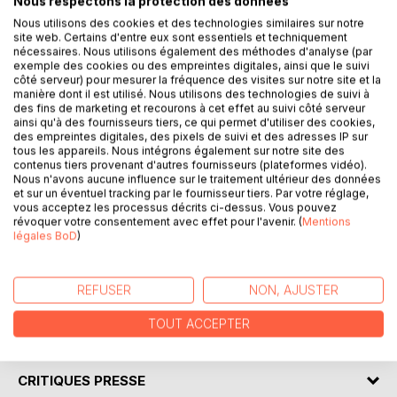
Nous respectons la protection des données
joies, ma rencontre avec mon époux et un moment de vie
avec mes enfants.
Nous utilisons des cookies et des technologies similaires sur notre
site web. Certains d'entre eux sont essentiels et techniquement
nécessaires. Nous utilisons également des méthodes d'analyse (par
(extrait chapitre 1 – « Cette vie où j’ai grandi » )
exemple des cookies ou des empreintes digitales, ainsi que le suivi
côté serveur) pour mesurer la fréquence des visites sur notre site et la
manière dont il est utilisé. Nous utilisons des technologies de suivi à
…la seule chose dont je me souvienne, c’est ce carambar
des fins de marketing et recourons à cet effet au suivi côté serveur
partagé, au coin de cette cuisine, adossée à un tabouret
ainsi qu'à des fournisseurs tiers, ce qui permet d'utiliser des cookies,
des années 70, jaune, avec ma sœur…j’avais 6 ans…nous
des empreintes digitales, des pixels de suivi et des adresses IP sur
vivions dans un appartement HLM au 5ème étage, du
tous les appareils. Nous intégrons également sur notre site des
contenus tiers provenant d'autres fournisseurs (plateformes vidéo).
13ème arrondissement. Mes parents tous deux originaires
Nous n'avons aucune influence sur le traitement ultérieur des données
de l’île de la Réunion, étaient venus s’installer en France
et sur un éventuel tracking par le fournisseur tiers. Par votre réglage,
pour y trouver un emploi. Je ne me souviens que de cela, le
vous acceptez les processus décrits ci-dessus. Vous pouvez
révoquer votre consentement avec effet pour l'avenir. (
Mentions
reste a été effacé de ma mémoire, sans doute un refus de
légales BoD
)
la réalité qui obstrue mes pensées. Seuls les moments
douloureux me reviennent, seule cette peur permanente
m’interpelle…
REFUSER
NON, AJUSTER
TOUT ACCEPTER
AUTEUR(S)
CRITIQUES PRESSE