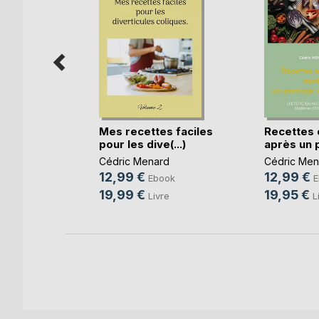
s faciles
Mes recettes faciles
Recettes 
.
pour les dive(...)
après un p
RD
Cédric Menard
Cédric Men
12,99 €
12,99 €
ok
Ebook
E
19,99 €
19,95 €
e
Livre
L