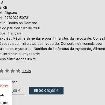
UB
,9 KB
: filigrane
N : 9782322150731
teur : Books on Demand
 de parution : 02.08.2018
ue : français
s-clés : Régime alimentaire pour l'infarctus du myocarde, Consei
étiques pour l'infarctus du myocarde, Conseils nutritionnels pour
farctus du myocarde, Nutrition de l'infarctus du myocarde, Aliment
r l'infarctus du myocarde
ssibilité: Accès limité
uation:
0
avis
onible en :
tialité
LIVRE
14,95 €
EBOOK
10,99 €
web.
ou des