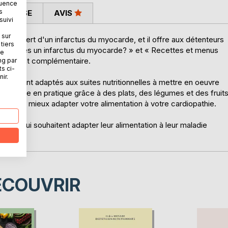
quence
s
 PRESSE
AVIS
suivi
 sur
 souffert d'un infarctus du myocarde, et il offre aux détenteurs
tiers
ion après un infarctus du myocarde? » et « Recettes et menus
ne
faitement complémentaire.
ng par
ts ci-
ir.
iquement adaptés aux suites nutritionnelles à mettre en oeuvre
 à mettre en pratique grâce à des plats, des légumes et des fruit
nsi de mieux adapter votre alimentation à votre cardiopathie.
ceux qui souhaitent adapter leur alimentation à leur maladie
ÉCOUVRIR