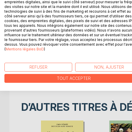
empreintes digitales, ainsi que le suivi côté serveur) pour mesurer la fré
des visites sur notre site et la manière dont il est utilisé. Nous utilisons de
DESCRIPTION
AUTEUR(S)
CRITIQUES
technologies de suivi à des fins de marketing et recourons à cet effet au 
côté serveur ainsi qu'à des fournisseurs tiers, ce qui permet d'utiliser des
cookies, des empreintes digitales, des pixels de suivi et des adresses IP
Cet ouvrage est dédié à toutes les personnes ayant
tous les appareils. Nous intégrons également sur notre site des contenus 
des ouvrages du même auteur : « Quelle alimentat
provenant d'autres fournisseurs (plateformes vidéo). Nous n'avons aucu
après un infarctus du myocarde » un ouvrage par
influence sur le traitement ultérieur des données et sur un éventuel tracki
le fournisseur tiers. Par votre réglage, vous acceptez les processus décri
dessus. Vous pouvez révoquer votre consentement avec effet pour l'aven
L'auteur vous propose trois mois de menus spécif
(
Mentions légales BoD
)
après un infarctus du myocarde, tous très simples
d'automne vous étant proposés, vous permettant ai
REFUSER
NON, AJUSTER
Un ouvrage diététique de référence pour celles et 
cardiaque.
TOUT ACCEPTER
D’AUTRES TITRES À D