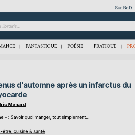
Sur BoD
MANCE
FANTASTIQUE
POÉSIE
PRATIQUE
PR
nus d'automne après un infarctus du
yocarde
ric Menard
e - :
Savoir quoi manger, tout simplement...
-être, cuisine & santé