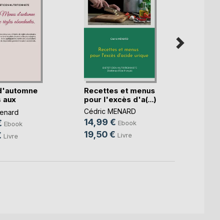
d'automne
Recettes et menus
Le b.a
 aux
pour l'excès d'a(...)
diétét
.)
Cédric MENARD
Cédri
enard
14,99 €
10,9
€
Ebook
Ebook
19,50 €
14,9
€
Livre
Livre