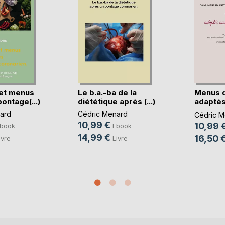
et menus
Le b.a.-ba de la
Menus 
ontage(...)
diététique après (...)
adaptés
règles(..
ard
Cédric Menard
Cédric M
10,99 €
10,99 
book
Ebook
14,99 €
16,50 
ivre
Livre